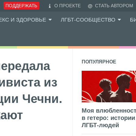
ПОДДЕРЖАТЬ
О ПРОЕКТЕ
СТАТЬ АВТОРОМ
ЕКС И ЗДОРОВЬЕ
ЛГБТ-СООБЩЕСТВО
Б
передала
ПОПУЛЯРНОЕ
ивиста из
ции Чечни.
Моя влюбленнос
жают
в гетеро: истории
ЛГБТ-людей