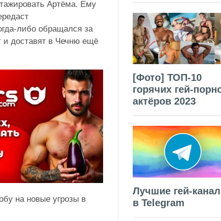
тажировать Артёма. Ему
ередаст
огда-либо обращался за
т и доставят в Чечню ещё
[Фото] ТОП-10
горячих гей-порн
актёров 2023
Лучшие гей-кана
обу на новые угрозы в
в Telegram