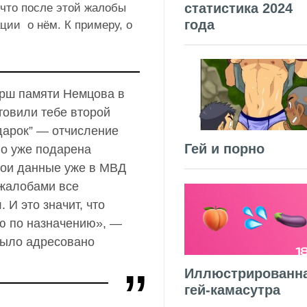
статистика 2024
 что после этой жалобы
года
ии о нём. К примеру, о
арш памяти Немцова в
товили тебе второй
дарок” — отчисление
Гей и порно
ого уже подарена
твои данные уже в МВД
 жалобами все
. И это значит, что
ню по назначению», —
было адресовано
Иллюстрированн
гей-камасутра