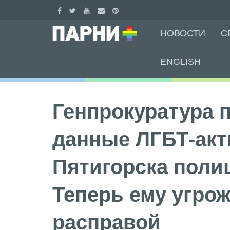
Skip
НОВОСТИ
С
to
content
ENGLISH
Генпрокуратура 
данные ЛГБТ-акт
Пятигорска поли
Теперь ему угро
расправой