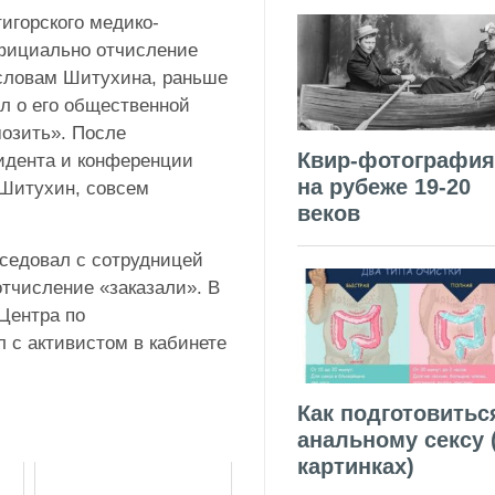
игорского медико-
фициально отчисление
 словам Шитухина, раньше
л о его общественной
мозить». После
Квир-фотография
зидента и конференции
на рубеже 19-20
 Шитухин, совсем
веков
седовал с сотрудницей
отчисление «заказали». В
Центра по
 с активистом в кабинете
Как подготовитьс
анальному сексу 
картинках)