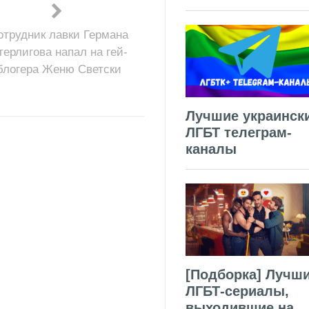
отрудник лавки Германа
терлигова напал на гей-
блогера Женю Светски
Лучшие украинск
ЛГБТ телеграм-
каналы
[Подборка] Лучш
ЛГБТ-сериалы,
выходившие на