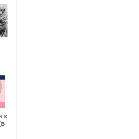
я к
(в