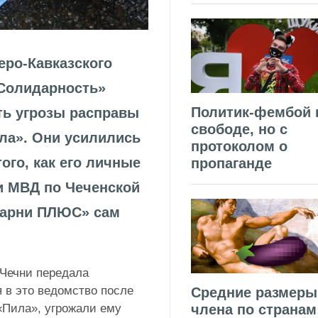
еро-Кавказского
Солидарность»
Политик-фембой 
ть угрозы расправы
свободе, но с
ла». Они усилились
протоколом о
ого, как его личные
пропаганде
и МВД по Чеченской
«Парни ПЛЮС» сам
 Чечни передала
 в это ведомство после
Средние размеры
члена по странам
«Пила», угрожали ему