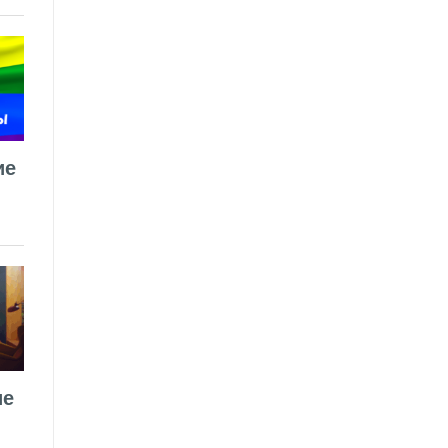
ие
ие