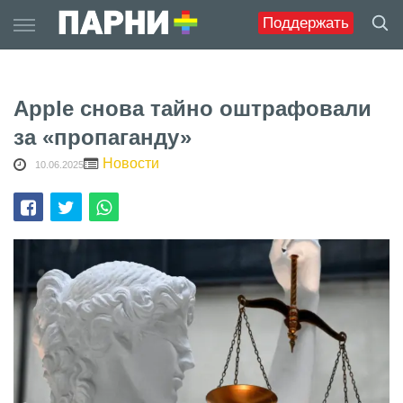
Skip
Поддержать
to
content
Apple снова тайно оштрафовали
за «пропаганду»
Новости
10.06.2025