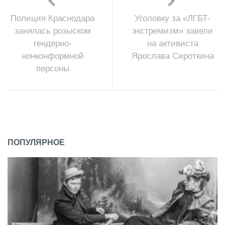
Полиция Краснодара
Уголовку за «ЛГБТ-
занялась розыском
экстремизм» завели
гендерно-
на активиста
нонконформной
Ярослава Сироткина
персоны
ПОПУЛЯРНОЕ