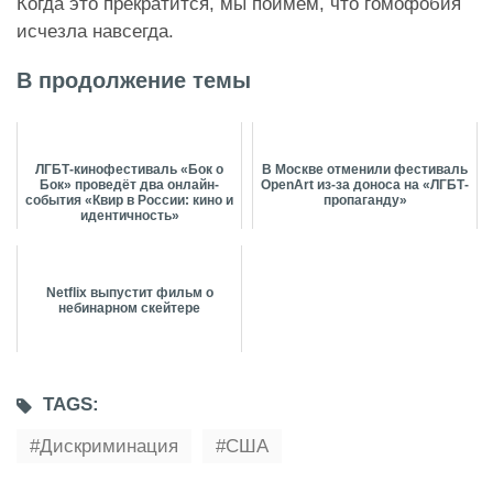
Когда это прекратится, мы поймём, что гомофобия
исчезла навсегда.
В продолжение темы
ЛГБТ-кинофестиваль «Бок о
В Москве отменили фестиваль
Бок» проведёт два онлайн-
OpenArt из-за доноса на «ЛГБТ-
события «Квир в России: кино и
пропаганду»
идентичность»
Netflix выпустит фильм о
небинарном скейтере
TAGS:
Дискриминация
США