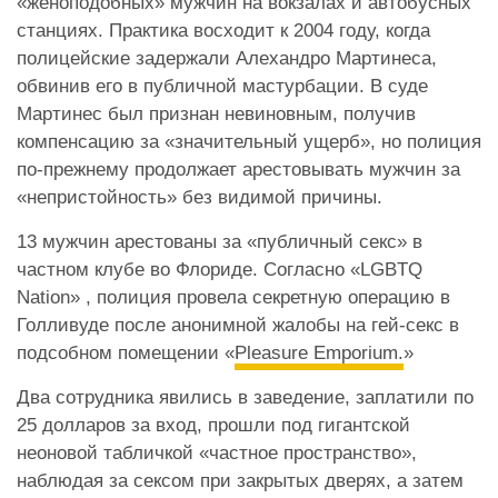
«женоподобных» мужчин на вокзалах и автобусных
станциях. Практика восходит к 2004 году, когда
полицейские задержали Алехандро Мартинеса,
обвинив его в публичной мастурбации. В суде
Мартинес был признан невиновным, получив
компенсацию за «значительный ущерб», но полиция
по-прежнему продолжает арестовывать мужчин за
«непристойность» без видимой причины.
13 мужчин арестованы за «публичный секс» в
частном клубе во Флориде. Согласно «LGBTQ
Nation» , полиция провела секретную операцию в
Голливуде после анонимной жалобы на гей-секс в
подсобном помещении «
Pleasure Emporium.
»
Два сотрудника явились в заведение, заплатили по
25 долларов за вход, прошли под гигантской
неоновой табличкой «частное пространство»,
наблюдая за сексом при закрытых дверях, а затем