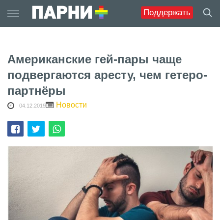
Skip
Поддержать
to
content
Американские гей-пары чаще
подвергаются аресту, чем гетеро-
партнёры
Новости
04.12.2019