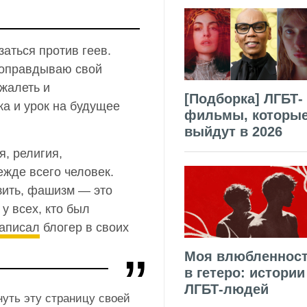
заться против геев.
е оправдываю свой
 жалеть и
[Подборка] ЛГБТ-
ка и урок на будущее
фильмы, которы
выйдут в 2026
я, религия,
жде всего человек.
изить, фашизм — это
у всех, кто был
аписал
блогер в своих
Моя влюбленнос
в гетеро: истории
ЛГБТ-людей
уть эту страницу своей