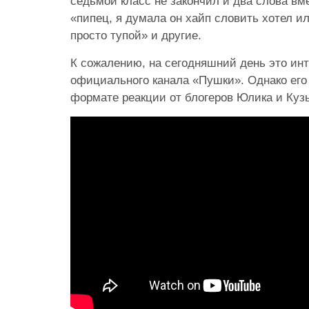
седьмой класс не закончил и два слова вме
«пипец, я думала он хайп словить хотел или
просто тупой» и другие.
К сожалению, на сегодняшний день это ин
официального канала «Пушки». Однако его
формате реакции от блогеров Юлика и Куз