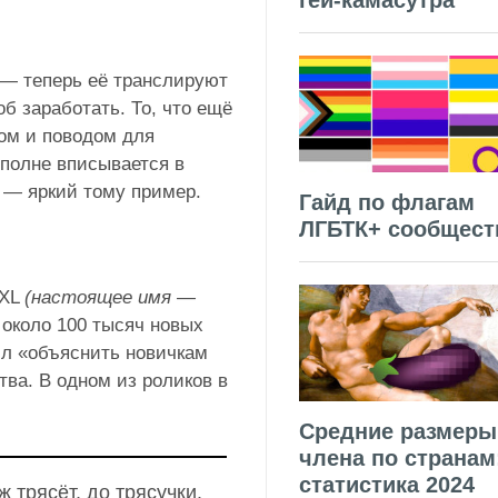
гей-камасутра
— теперь её транслируют
об заработать. То, что ещё
лом и поводом для
вполне вписывается в
 — яркий тому пример.
Гайд по флагам
ЛГБТК+ сообщест
XXL
(настоящее имя —
около 100 тысяч новых
шил «объяснить новичкам
ва. В одном из роликов в
Средние размеры
члена по странам
статистика 2024
 трясёт, до трясучки.