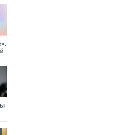
».
ей
лы