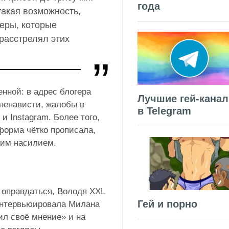
года
такая возможность,
еры, которые
 расстрелял этих
нной: в адрес блогера
Лучшие гей-кана
ненависти, жалобы в
в Telegram
 и Instagram. Более того,
орма чётко прописала,
ким насилием.
 оправдаться, Володя XXL
Гей и порно
 интервьюировала Милана
ил своё мнение» и на