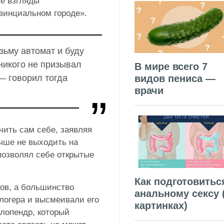
ие взгляды
овинциальном городе».
зьму автомат и буду
никого не призывал
В мире всего 7
— говорил тогда
видов пениса —
врачи
чить сам себе, заявляя
учше не выходить на
 позволял себе открытые
Как подготовитьс
ов, а большинство
анальному сексу 
логера и высмеивали его
картинках)
лопендр, который