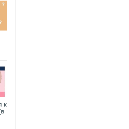
я к
(в