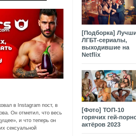
[Подборка] Лучш
ЛГБТ-сериалы,
выходившие на
Netflix
вал в Instagram пост, в
[Фото] ТОП-10
ва. Он отметил, что весь
горячих гей-порн
дущее», и что теперь он
актёров 2023
 их сексуальной