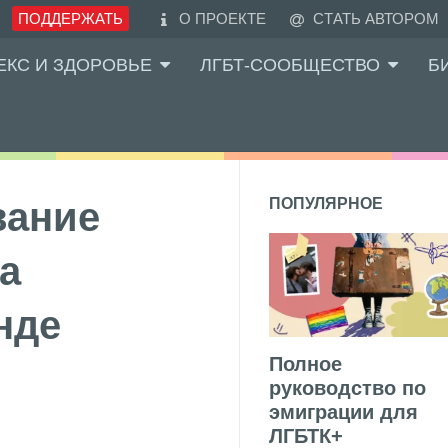
ПОДДЕРЖАТЬ
О ПРОЕКТЕ
СТАТЬ АВТОРОМ
ЕКС И ЗДОРОВЬЕ
ЛГБТ-СООБЩЕСТВО
Б
вание
ПОПУЛЯРНОЕ
а
нде
Полное
руководство по
эмиграции для
ЛГБТК+