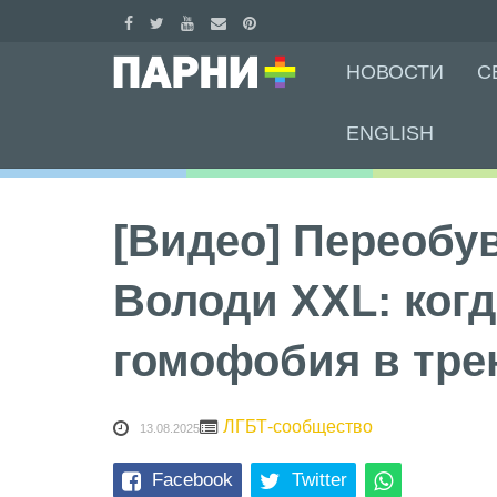
Skip
НОВОСТИ
С
to
content
ENGLISH
[Видео] Переобу
Володи XXL: когд
гомофобия в тре
ЛГБТ-сообщество
13.08.2025
Facebook
Twitter