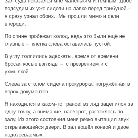
Зал суда показался мне маленьким и тёмным. Двое
подсудимых уже сидели на лавке перед трибуной –
я сразу узнал обоих. Мы прошли мимо и сели
впереди.
По спине пробежал холод, ведь это были ещё не
главные – клетка слева оставалась пустой.
В углу толпились адвокаты, время от времени
бросая косые взгляды – с презрением и с
ухмылкой.
Слева за столом сидела прокурорка, погружённая в
ворох документов.
Я находился в каком-то трансе: взгляд зацепился за
одну точку, а внимание, наоборот, растеклось по
залу. Из этого состояния меня резко вытащил звук
открывающейся двери. В зал вошёл конвой и двое
подозреваемых.