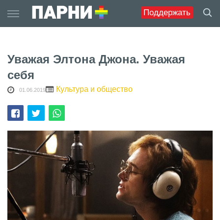
Skip
Поддержать
to
content
Уважая Элтона Джона. Уважая
себя
Культура и общество
01.06.2019