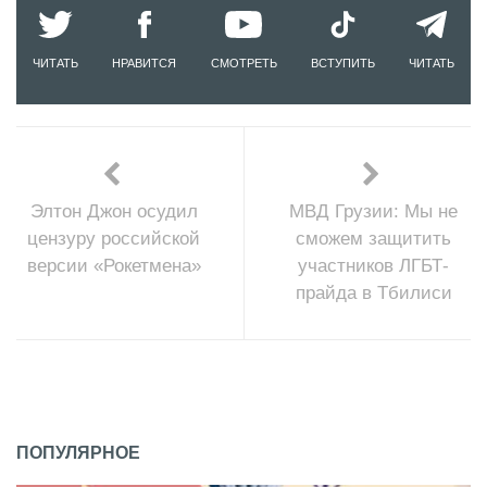
ЧИТАТЬ
НРАВИТСЯ
СМОТРЕТЬ
ВСТУПИТЬ
ЧИТАТЬ
Элтон Джон осудил
МВД Грузии: Мы не
цензуру российской
сможем защитить
версии «Рокетмена»
участников ЛГБТ-
прайда в Тбилиси
ПОПУЛЯРНОЕ