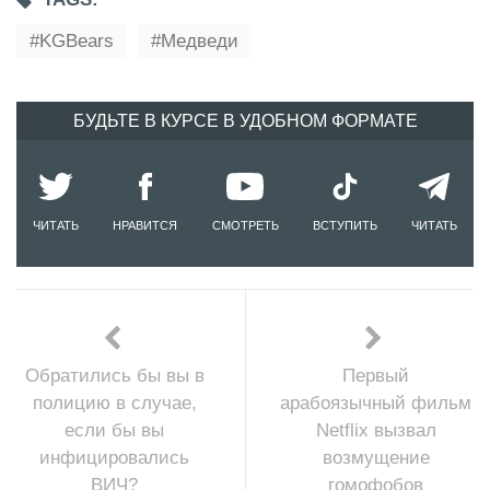
KGBears
Медведи
БУДЬТЕ В КУРСЕ В УДОБНОМ ФОРМАТЕ
ЧИТАТЬ
НРАВИТСЯ
СМОТРЕТЬ
ВСТУПИТЬ
ЧИТАТЬ
Обратились бы вы в
Первый
полицию в случае,
арабоязычный фильм
если бы вы
Netflix вызвал
инфицировались
возмущение
ВИЧ?
гомофобов