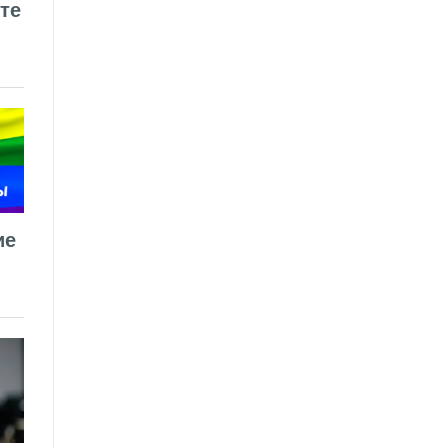
те
ие