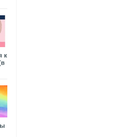
я к
(в
лы