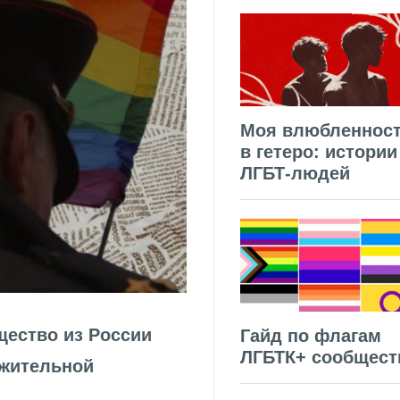
Моя влюбленнос
в гетеро: истории
ЛГБТ-людей
щество из России
Гайд по флагам
ЛГБТК+ сообщест
ожительной