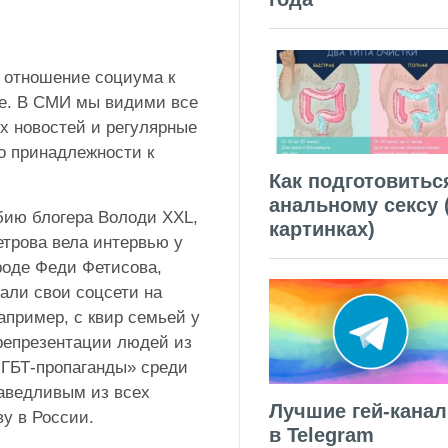
е отношение социума к
е. В СМИ мы видими все
х новостей и регулярные
о принадлежности к
Как подготовитьс
анальному сексу 
бию блогера Володи XXL,
картинках)
етрова вела интервью у
роде Феди Фетисова,
али свои соцсети на
апример, с квир семьей у
репрезентации людей из
«ЛГБТ-пропаганды» среди
аведливым из всех
Лучшие гей-кана
у в России.
в Telegram