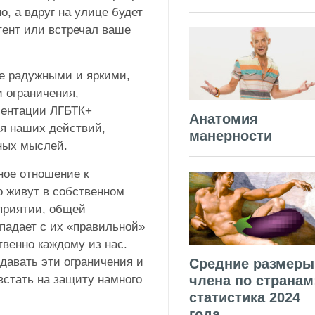
, а вдруг на улице будет
тент или встречал ваше
же радужными и яркими,
и ограничения,
зентации ЛГБТК+
Анатомия
ля наших действий,
манерности
ных мыслей.
ное отношение к
 живут в собственном
еприятии, общей
впадает с их «правильной»
венно каждому из нас.
здавать эти ограничения и
Средние размеры
встать на защиту намного
члена по странам
статистика 2024
года