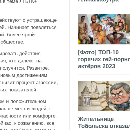
а в теме ЛГБТК+
действуют с устрашающе
й. Начинает появляться
й, более яркой
 обществе.
[Фото] ТОП-10
ировать действия
горячих гей-порн
я, что далеко, на
актёров 2023
 получится. Развитое,
к новым достижениям
снизит процент агрессии,
ких показателей.
ом и положительном
льше мест и людей, с
опасности или комфорте.
Жительнице
ейчас, к сожалению, все
Тобольска отказа