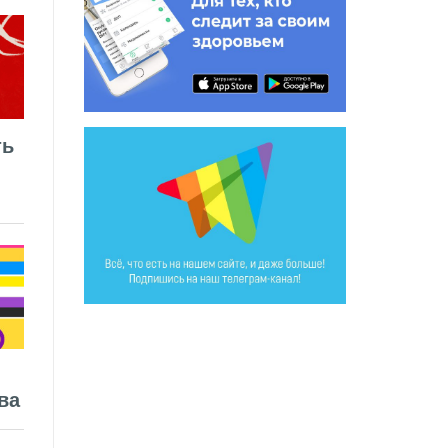
ть
ва