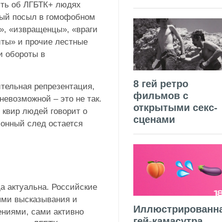
ить об ЛГБТК+ людях
вый посыл в гомофобном
и», «извращенцы», «враги
иты» и прочие лестные
и обороты в
.
8 гей ретро
тельная репрезентация,
фильмов с
невозможной – это не так.
открытыми секс-
квир людей говорит о
сценами
онный след остается
а актуальна. Российские
ыми высказывания и
Иллюстрированн
ениями, сами активно
гей-камасутра