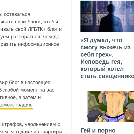
ы оставаться
ывать свои блоги, чтобы
вивать свой ЛГБТК+ блог и
уем разобраться, чем до
«Я думал, что
образить информационное
смогу выжечь из
себя грех».
Исповедь гея,
который хотел
стать священник
вир блог в настоящее
 В любой момент на вас
тивное, а затем и
демонстрацию
 штрафов, увольнением с
Гей и порно
ем, что даже из квартиры