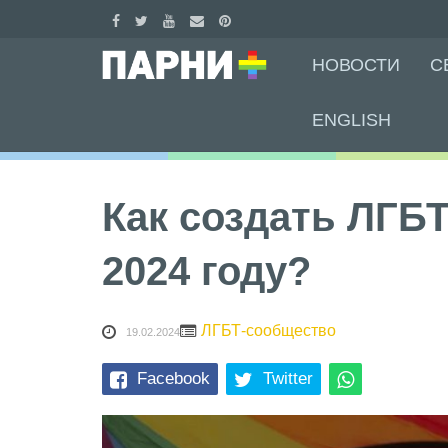
Skip
НОВОСТИ
С
to
content
ENGLISH
Как создать ЛГБТ
2024 году?
ЛГБТ-сообщество
19.02.2024
Facebook
Twitter