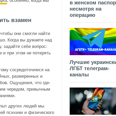
диа
, особенно, когда мы
в женском паспор
несмотря на
операцию
чить взамен
чтобы они смогли найти
шо. Когда вы думаете над
у, задайте себе вопрос:
 и при этом не потерять
Лучшие украинск
ЛГБТ телеграм-
тому сосредоточимся на
каналы
ойных, размеренных и
ов. Ощущения, что где-
воим чередом, привычным
аниями.
опыт других людей мы
й психики и физического