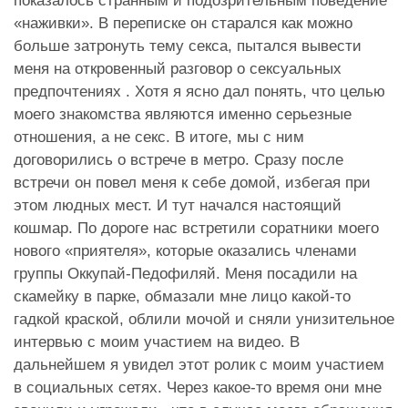
показалось странным и подозрительным поведение
«наживки». В переписке он старался как можно
больше затронуть тему секса, пытался вывести
меня на откровенный разговор о сексуальных
предпочтениях . Хотя я ясно дал понять, что целью
моего знакомства являются именно серьезные
отношения, а не секс. В итоге, мы с ним
договорились о встрече в метро. Сразу после
встречи он повел меня к себе домой, избегая при
этом людных мест. И тут начался настоящий
кошмар. По дороге нас встретили соратники моего
нового «приятеля», которые оказались членами
группы Оккупай-Педофиляй. Меня посадили на
скамейку в парке, обмазали мне лицо какой-то
гадкой краской, облили мочой и сняли унизительное
интервью с моим участием на видео. В
дальнейшем я увидел этот ролик с моим участием
в социальных сетях. Через какое-то время они мне