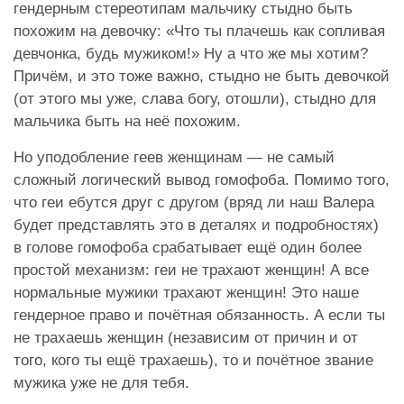
гендерным стереотипам мальчику стыдно быть
похожим на девочку: «Что ты плачешь как сопливая
девчонка, будь мужиком!» Ну а что же мы хотим?
Причём, и это тоже важно, стыдно не быть девочкой
(от этого мы уже, слава богу, отошли), стыдно для
мальчика быть на неё похожим.
Но уподобление геев женщинам — не самый
сложный логический вывод гомофоба. Помимо того,
что геи ебутся друг с другом (вряд ли наш Валера
будет представлять это в деталях и подробностях)
в голове гомофоба срабатывает ещё один более
простой механизм: геи не трахают женщин! А все
нормальные мужики трахают женщин! Это наше
гендерное право и почётная обязанность. А если ты
не трахаешь женщин (независим от причин и от
того, кого ты ещё трахаешь), то и почётное звание
мужика уже не для тебя.