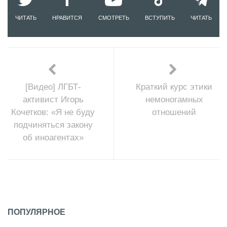
ЧИТАТЬ
НРАВИТСЯ
СМОТРЕТЬ
ВСТУПИТЬ
ЧИТАТЬ
[Видео] ЛГБТ-
Краткий курс этики
активист Игорь
немоногамных
Кочетков: «Я не буду
отношений
подчиняться закону
об иноагентах»
ПОПУЛЯРНОЕ