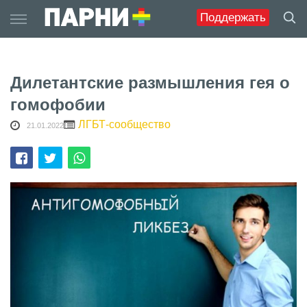
Skip
Поддержать
to
content
Дилетантские размышления гея о
гомофобии
ЛГБТ-сообщество
21.01.2022