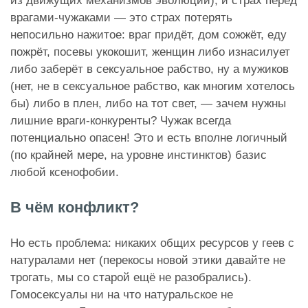
из движущих механизмов эволюции), и страх перед
врагами-чужаками — это страх потерять
непосильно нажитое: враг придёт, дом сожжёт, еду
пожрёт, посевы укокошит, женщин либо изнасилует
либо заберёт в сексуальное рабство, ну а мужиков
(нет, не в сексуальное рабство, как многим хотелось
бы) либо в плен, либо на тот свет, — зачем нужны
лишние враги-конкуренты? Чужак всегда
потенциально опасен! Это и есть вполне логичный
(по крайней мере, на уровне инстинктов) базис
любой ксенофобии.
В чём конфликт?
Но есть проблема: никаких общих ресурсов у геев с
натуралами нет (перекосы новой этики давайте не
трогать, мы со старой ещё не разобрались).
Гомосексуалы ни на что натуральское не