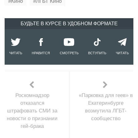
Кино
ЛГБТ Кино
БУДЬТЕ В КУРСЕ В УДОБНОМ ФОРМАТЕ
ЧИТАТЬ
НРАВИТСЯ
СМОТРЕТЬ
ВСТУПИТЬ
ЧИТАТЬ
Роскомнадзор
«Парковка для геев» в
отказался
Екатеринбурге
штрафовать СМИ за
возмутила ЛГБТ-
новости о признании
сообщество
гей-брака