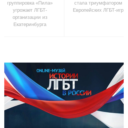
группировка «Пила»
стала триумфатором
угрожает ЛГБТ-
Европейских ЛГБТ-игр
организации из
Екатеринбурга