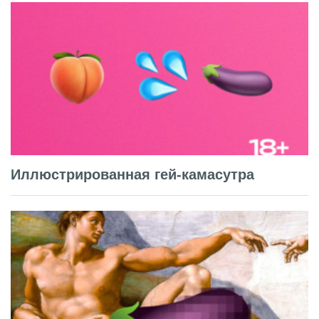
Иллюстрированная гей-камасутра