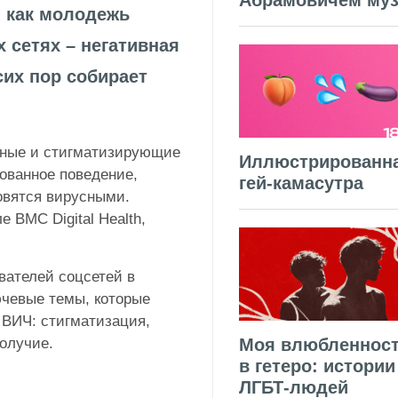
Абрамовичем муз
, как молодежь
 сетях – негативная
их пор собирает
вные и стигматизирующие
Иллюстрированн
ованное поведение,
гей-камасутра
овятся вирусными.
е BMC Digital Health,
вателей соцсетей в
лючевые темы, которые
 ВИЧ: стигматизация,
Моя влюбленнос
получие.
в гетеро: истории
ЛГБТ-людей