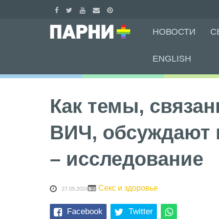
Skip
НОВОСТИ
С
to
content
ENGLISH
Как темы, связан
ВИЧ, обсуждают 
– исследование
Секс и здоровье
27.09.2024
Facebook
Twitter