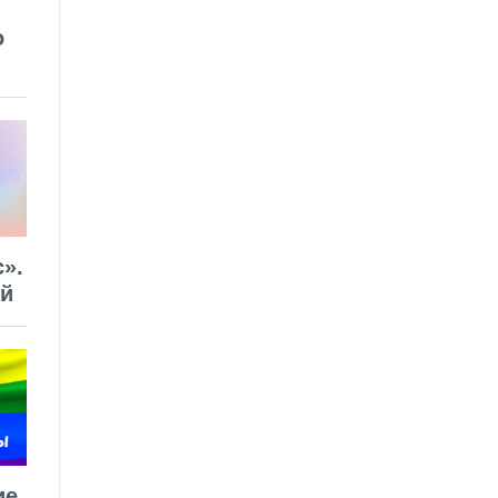
о
».
ей
ие