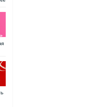
ее
ая
ть