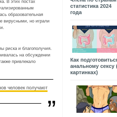
а. В этих постах
статистика 2024
суализированным
года
лась образовательная
е вирусными, но играли
и.
ы риска и благополучия.
чивалась на обсуждении
Как подготовитьс
 также привлекало
анальному сексу 
картинках)
нов человек получают