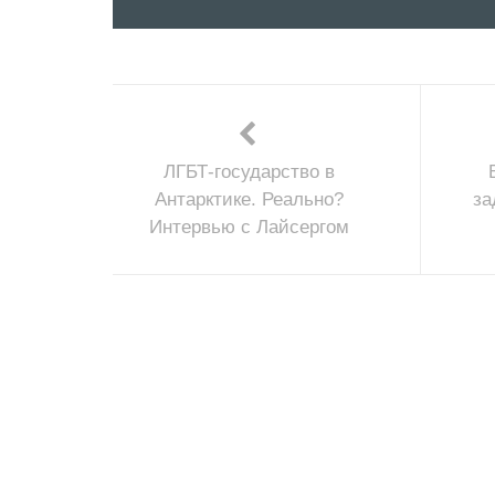
ЛГБТ-государство в
Антарктике. Реально?
за
Интервью с Лайсергом