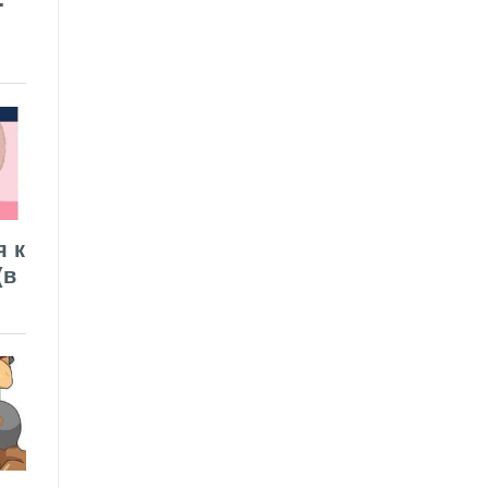
я к
(в