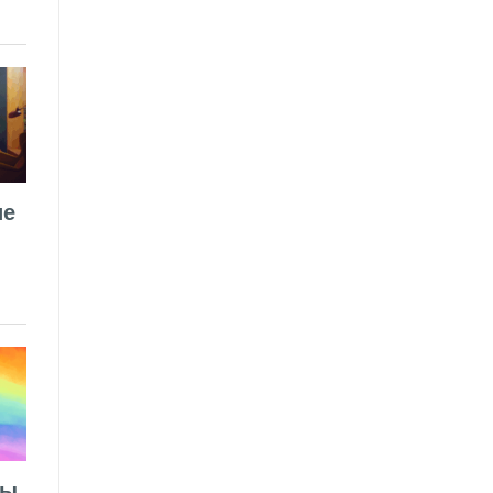
ие
лы