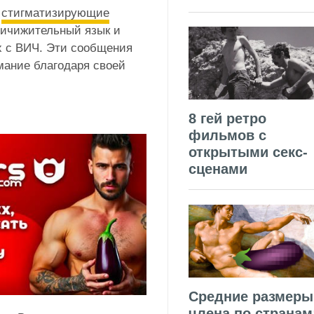
о
стигматизирующие
ничижительный язык и
 с ВИЧ. Эти сообщения
мание благодаря своей
8 гей ретро
фильмов с
открытыми секс-
сценами
Средние размеры
члена по странам