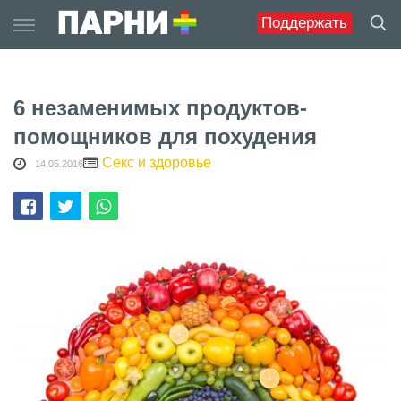
Skip
Поддержать
to
content
6 незаменимых продуктов-
помощников для похудения
Секс и здоровье
14.05.2016