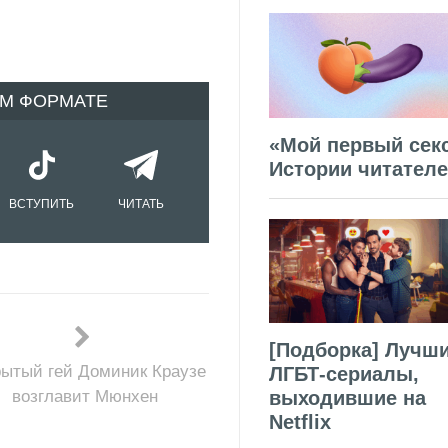
ОМ ФОРМАТЕ
«Мой первый секс
Истории читател
ВСТУПИТЬ
ЧИТАТЬ
[Подборка] Лучш
рытый гей Доминик Краузе
ЛГБТ-сериалы,
возглавит Мюнхен
выходившие на
Netflix