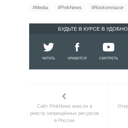
Media
PinkNews
Roskomnazor
БУДЬТЕ В КУРСЕ В УДОБН
ЧИТАТЬ
НРАВИТСЯ
СМОТРЕТЬ
Сайт PinkNews внесли в
Отк
реестр запрещённых ресурсов
в России