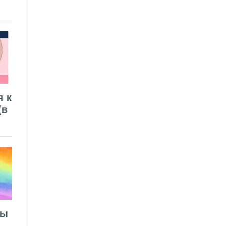
я к
(в
лы