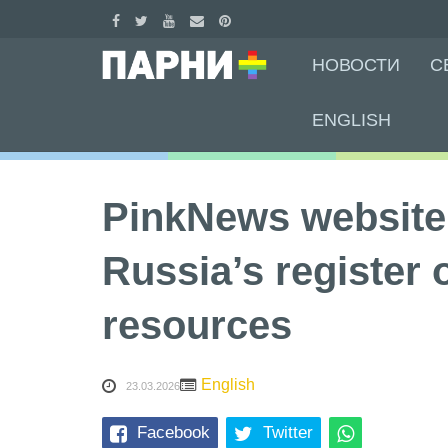
Skip
НОВОСТИ
С
to
content
ENGLISH
PinkNews website
Russia’s register 
resources
English
23.03.2026
Facebook
Twitter