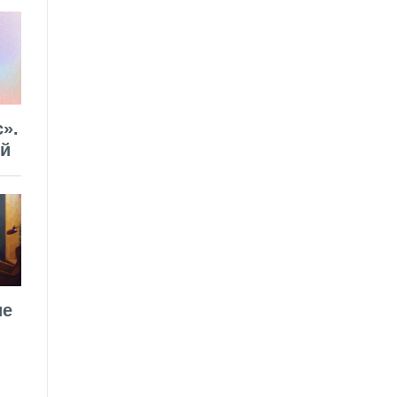
».
ей
ие