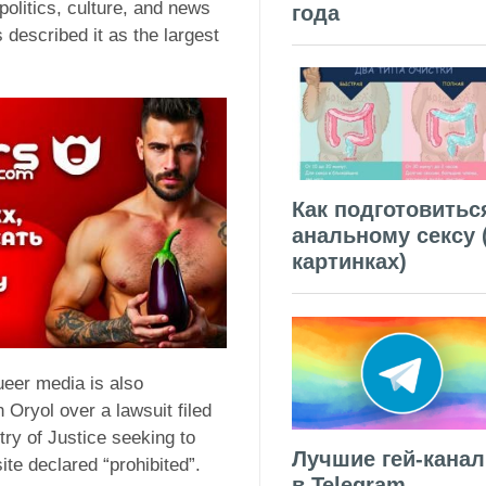
politics, culture, and news
года
 described it as the largest
Как подготовитьс
анальному сексу 
картинках)
ueer media is also
n Oryol over a lawsuit filed
try of Justice seeking to
Лучшие гей-кана
te declared “prohibited”.
в Telegram