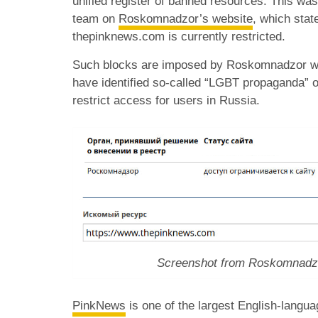
unified register of banned resources. This wa
team on
Roskomnadzor’s website
, which stat
thepinknews.com is currently restricted.
Such blocks are imposed by Roskomnadzor wh
have identified so-called “LGBT propaganda” 
restrict access for users in Russia.
Screenshot from Roskomnadzo
PinkNews
is one of the largest English-lang