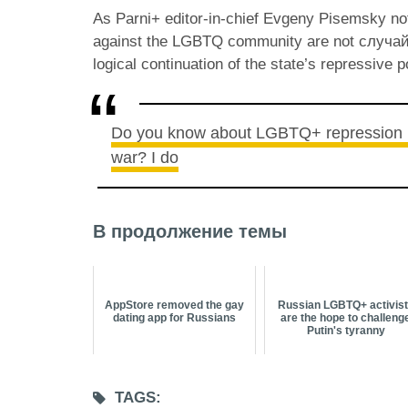
As Parni+ editor-in-chief Evgeny Pisemsky not
against the LGBTQ community are not случайн
logical continuation of the state’s repressive p
Do you know about LGBTQ+ repression i
war? I do
В продолжение темы
AppStore removed the gay
Russian LGBTQ+ activis
dating app for Russians
are the hope to challeng
Putin's tyranny
TAGS: