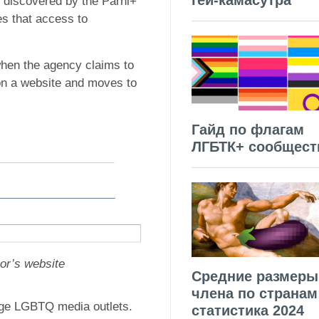
гей-камасутра
s discovered by the Parni+
es that access to
en the agency claims to
on a website and moves to
Гайд по флагам
ЛГБТК+ сообщест
r’s website
Средние размеры
члена по странам
uage LGBTQ media outlets.
статистика 2024