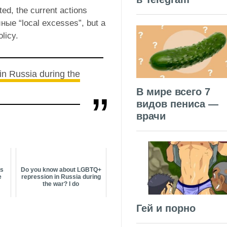
ed, the current actions
ые “local excesses”, but a
olicy.
n Russia during the
В мире всего 7
видов пениса —
врачи
ts
Do you know about LGBTQ+
e
repression in Russia during
the war? I do
Гей и порно