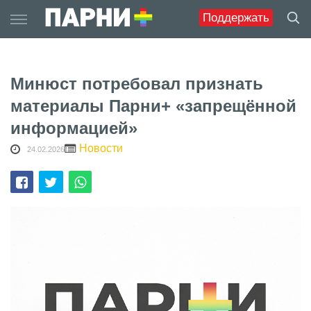
Skip
Поддержать
to
content
Минюст потребовал признать
материалы Парни+ «запрещённой
информацией»
Новости
24.02.2026