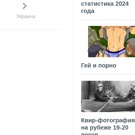
статистика 2024
года
Украина
Гей и порно
Квир-фотография
на рубеже 19-20
веков