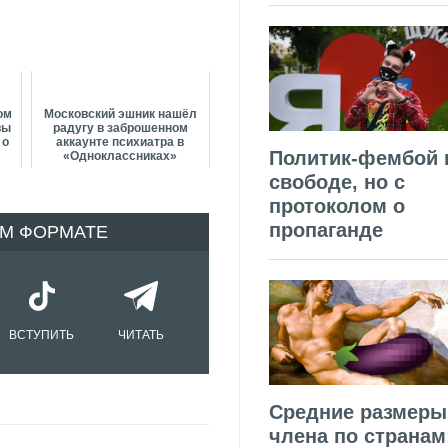
ом
Московский эшник нашёл
вы
радугу в заброшенном
 о
аккаунте психиатра в
Политик-фембой 
«Одноклассниках»
свободе, но с
протоколом о
пропаганде
ОМ ФОРМАТЕ
ВСТУПИТЬ
ЧИТАТЬ
Средние размеры
члена по странам