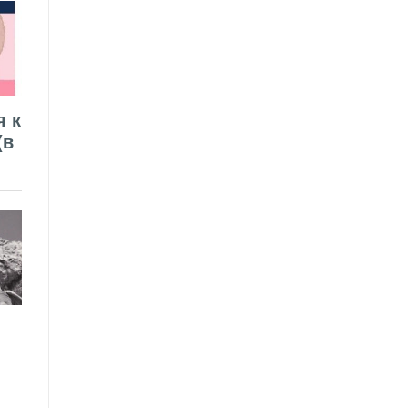
я к
(в