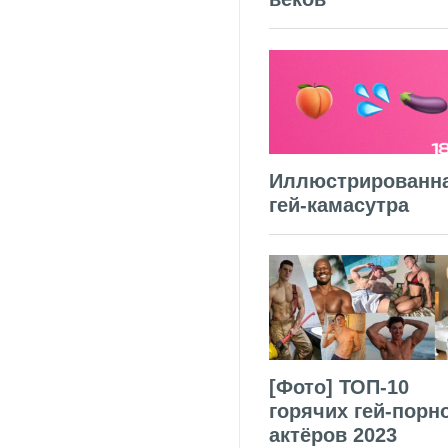
Иллюстрированн
гей-камасутра
[Фото] ТОП-10
горячих гей-порн
актёров 2023