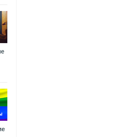
ие
ие