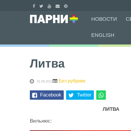
Skip
НОВОСТИ
С
to
content
ENGLISH
Литва
Без рубрики
01.09.2011
Facebook
Twitter
ЛИТВА
Вильнюс: