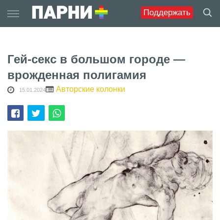
Skip
Поддержать
to
content
Гей-секс в большом городе —
врожденная полигамия
Авторские колонки
15.01.2024