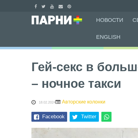
Skip
НОВОСТИ
С
to
content
ENGLISH
Гей-секс в боль
– ночное такси
Авторские колонки
18.02.2024
Facebook
Twitter