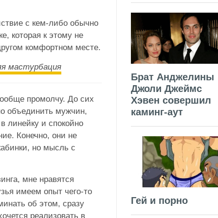
йствие с кем-либо обычно
е, которая к этому не
другом комфортном месте.
яя мастурбация
Брат Анджелины
Джоли Джеймс
ообще промолчу. До сих
Хэвен совершил
но объединить мужчин,
каминг-аут
в линейку и спокойно
ие. Конечно, они не
кабинки, но мысль с
инга, мне нравятся
узья имеем опыт чего-то
Гей и порно
инать об этом, сразу
хочется реализовать в