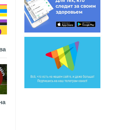
ва
на