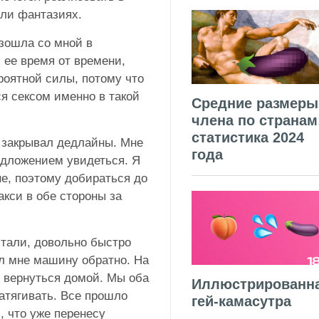
или фантазиях.
изошла со мной в
 ее время от времени,
роятной силы, потому что
ся сексом именно в такой
Средние размеры
члена по странам
статистика 2024
, закрывал дедлайны. Мне
года
едложением увидеться. Я
ине, поэтому добираться до
акси в обе стороны за
лтали, довольно быстро
ал мне машину обратно. На
е вернуться домой. Мы оба
Иллюстрированн
затягивать. Все прошло
гей-камасутра
, что уже перенесу