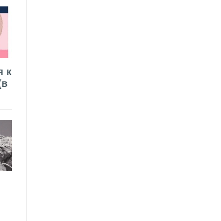
я к
(в