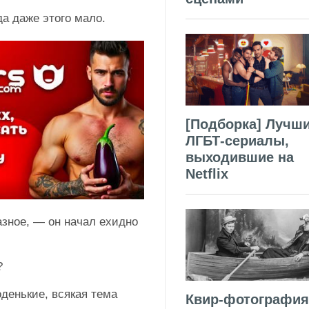
да даже этого мало.
[Подборка] Лучш
ЛГБТ-сериалы,
выходившие на
Netflix
азное, — он начал ехидно
я?
денькие, всякая тема
Квир-фотография