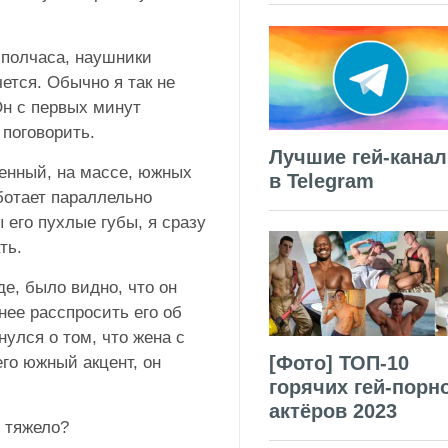
 полчаса, наушники
ется. Обычно я так не
Он с первых минут
 поговорить.
Лучшие гей-кана
женный, на массе, южных
в Telegram
аботает параллельно
 его пухлые губы, я сразу
ть.
е, было видно, что он
нее расспросить его об
нулся о том, что жена с
[Фото] ТОП-10
го южный акцент, он
горячих гей-порн
актёров 2023
 тяжело?