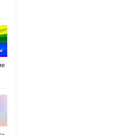
ие
».