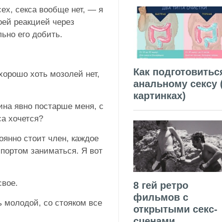
ех, секса вообще нет, — я
оей реакцией через
льно его добить.
Как подготовитьс
хорошо хоть мозолей нет,
анальному сексу 
картинках)
ина явно постарше меня, с
са хочется?
тоянно стоит член, каждое
спортом заниматься. Я вот
свое.
8 гей ретро
фильмов с
ь молодой, со стояком все
открытыми секс-
сценами