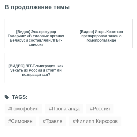
В продолжение темы
[Видео] Экс-прокурор
[Видео] Игорь Кочетков
Талерчик: «В силовых органах
препарировал закон о
Беларуси составляли ЛГБТ-
гомопропаганде
список»
[ВИДЕО] ЛГБТ-эмиграция: как
уехать из России и стоит ли
возвращаться?
TAGS:
Гомофобия
Пропаганда
Россия
Симонян
Травля
Филипп Киркоров