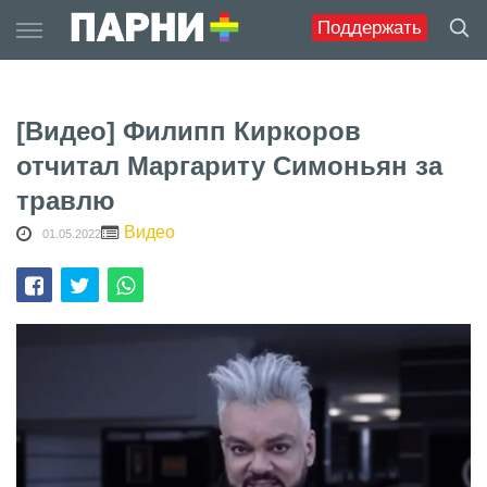
Skip
Поддержать
to
content
[Видео] Филипп Киркоров
отчитал Маргариту Симоньян за
травлю
Видео
01.05.2022