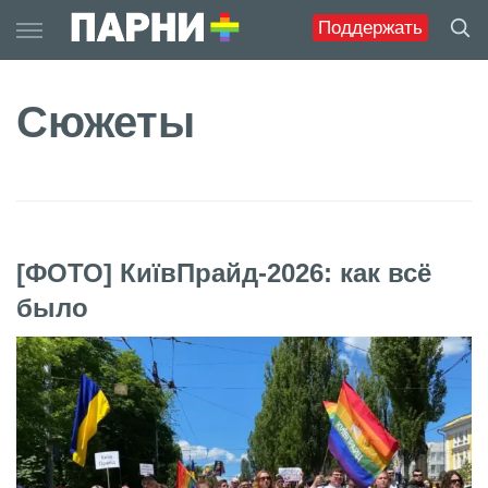
Skip
Поддержать
to
content
Сюжеты
[ФОТО] КиївПрайд-2026: как всё
было