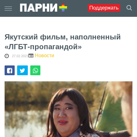
Skip
Поддержать
to
content
Якутский фильм, наполненный
«ЛГБТ-пропагандой»
Новости
27.02.2023