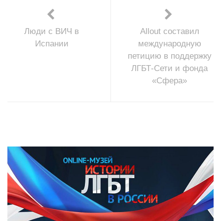
Люди с ВИЧ в
Allout составил
Испании
международную
петицию в поддержку
ЛГБТ-Сети и фонда
«Сфера»