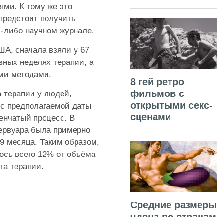
ями. К тому же это
 предстоит получить
м-либо научном журнале.
А, сначала взяли у 67
зных неделях терапии, а
ми методами.
8 гей ретро
фильмов с
а терапии у людей,
открытыми секс-
 с предполагаемой даты
сценами
енчатый процесс. В
зервуара была примерно
,9 месяца. Таким образом,
лось всего 12% от объёма
та терапии.
Средние размеры
члена по странам