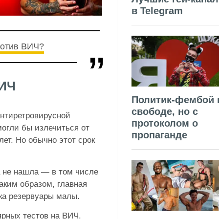
в Telegram
ротив ВИЧ?
ВИЧ
Политик-фембой 
свободе, но с
антиретровирусной
протоколом о
могли бы излечиться от
пропаганде
ет. Но обычно этот срок
а не нашла — в том числе
Таким образом, главная
ка резервуары малы.
рных тестов на ВИЧ.