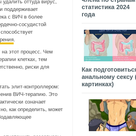
ы удалить оттуда вирус,
статистика 2024
 и поддерживает
года
ека с ВИЧ в более
ердечно-сосудистой
 способствует
рения
.
 на этот процесс. Чем
рапии клетках, тем
етственно, риски для
Как подготовитьс
анальному сексу 
картинках)
ать элит-контроллером:
менив ВИЧ-терапию. Это
фактически означает
но, как определить, может
 Подавляющее