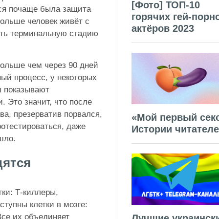
[Фото] ТОП-10
ся почаще была защита
горячих гей-порн
ольше человек живёт с
актёров 2023
ать терминальную стадию
ольше чем через 90 дней
ый процесс, у некоторых
ы показывают
. Это значит, что после
ива, презерватив порвался,
«Мой первый секс
ротестироваться, даже
Истории читател
шло.
дятся
ки: Т-киллеры,
ступны клетки в мозге:
Все их объединяет
Лучшие украинск