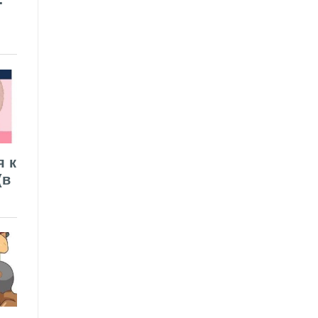
я к
(в