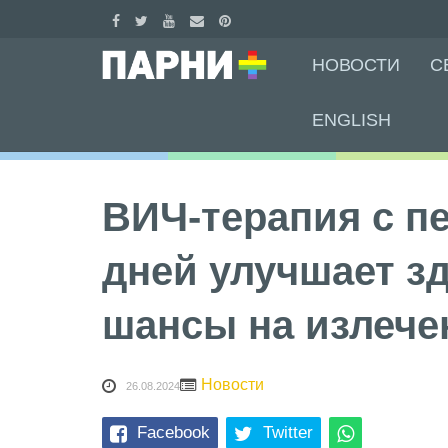
Skip
НОВОСТИ
С
to
content
ENGLISH
ВИЧ-терапия с п
дней улучшает з
шансы на излече
Новости
26.08.2024
Facebook
Twitter