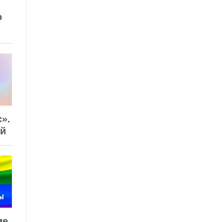
о
».
ей
ие