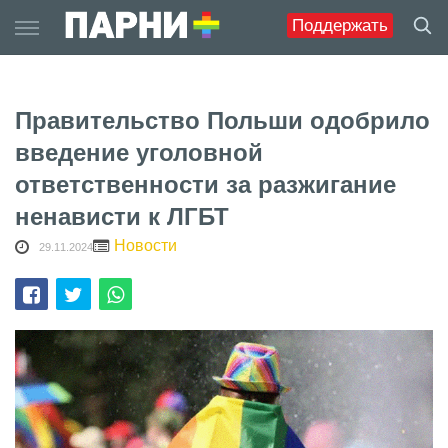
Skip
Поддержать
to
content
Правительство Польши одобрило
введение уголовной
ответственности за разжигание
ненависти к ЛГБТ
Новости
29.11.2024