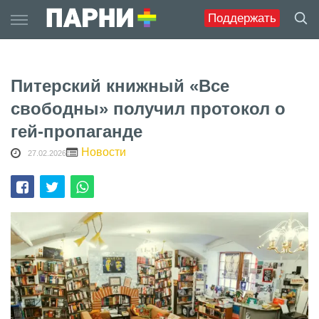
Skip
Поддержать
to
content
Питерский книжный «Все
свободны» получил протокол о
гей-пропаганде
Новости
27.02.2026