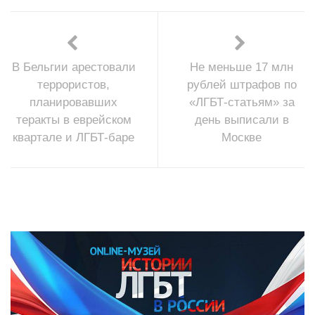
В Бельгии арестовали
Не меньше 17 млн
террористов,
рублей штрафов по
планировавших
«ЛГБТ-статьям» за
теракты в еврейском
день выписали в
квартале и ЛГБТ-баре
Москве