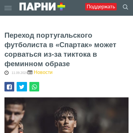
Skip
Поддержать
to
content
Переход португальского
футболиста в «Спартак» может
сорваться из-за тиктока в
феминном образе
Новости
11.09.2024