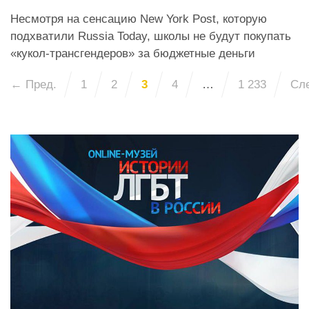
Несмотря на сенсацию New York Post, которую
подхватили Russia Today, школы не будут покупать
«кукол-трансгендеров» за бюджетные деньги
← Пред.
1
2
3
4
…
1 233
Сл