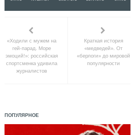
«Ходили с мужем на
Краткая история
гей-парад. Море
«медведей». От
эмоций!»: российская
«берлоги» до мировой
спортсменка удивила
популярности
журналистов
ПОПУЛЯРНОЕ