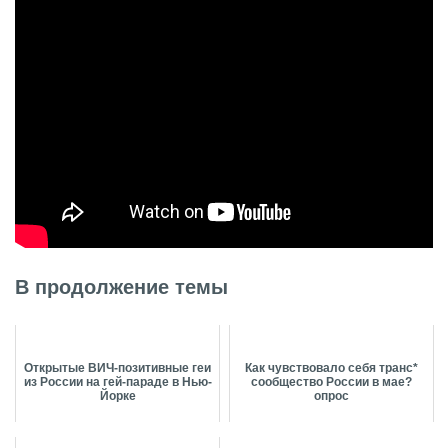
В продолжение темы
Открытые ВИЧ-позитивные геи
Как чувствовало себя транс*
из России на гей-параде в Нью-
сообщество России в мае?
Йорке
опрос