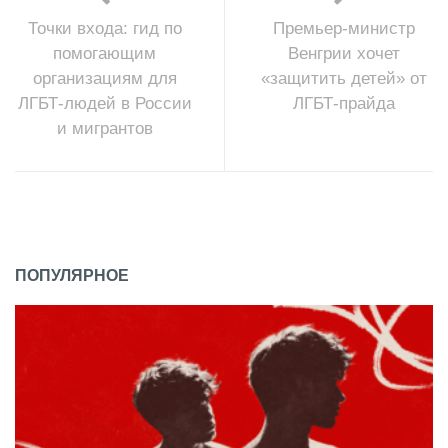
Точки входа: гид по
Премьер-министр
помогающим
Венгрии хочет
организациям для
«защитить детей» от
ЛГБТ-людей в России
ЛГБТ-прайда
и мигрантов
ПОПУЛЯРНОЕ