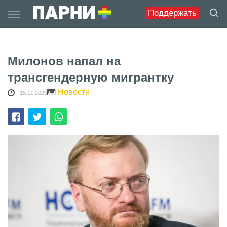
Skip
Поддержать
to
content
Милонов напал на
трансгендерную мигрантку
Новости
15.11.2025