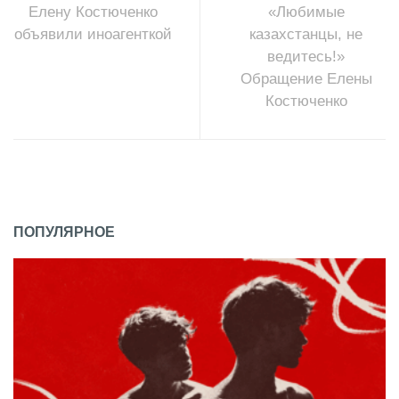
Елену Костюченко
«Любимые
объявили иноагенткой
казахстанцы, не
ведитесь!»
Обращение Елены
Костюченко
ПОПУЛЯРНОЕ