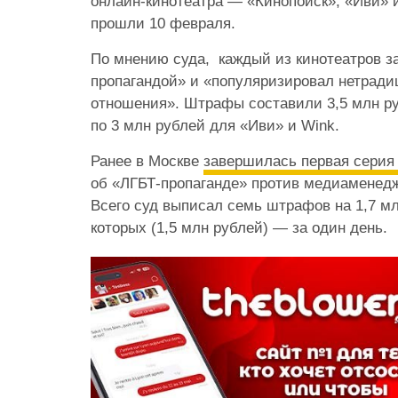
онлайн-кинотеатра — «Кинопоиск», «Иви» и
прошли 10 февраля.
По мнению суда, каждый из кинотеатров з
пропагандой» и «популяризировал нетрад
отношения». Штрафы составили 3,5 млн ру
по 3 млн рублей для «Иви» и Wink.
Ранее в Москве
завершилась первая серия
об «ЛГБТ-пропаганде» против медиаменедж
Всего суд выписал семь штрафов на 1,7 мл
которых (1,5 млн рублей) — за один день.