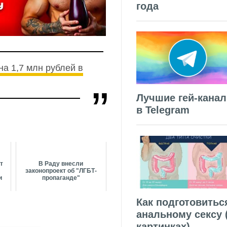
года
а 1,7 млн рублей в
Лучшие гей-кана
в Telegram
т
В Раду внесли
законопроект об "ЛГБТ-
и
пропаганде"
Как подготовитьс
анальному сексу 
картинках)