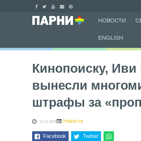
Skip
НОВОСТИ
С
to
content
ENGLISH
Кинопоиску, Иви 
вынесли многом
штрафы за «проп
Новости
11.02.2026
Facebook
Twitter