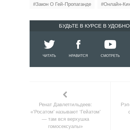
Закон О Гей-Пропаганде
Онлайн-Ки
БУДЬТЕ В КУРСЕ В УДОБН
ЧИТАТЬ
НРАВИТСЯ
СМОТРЕТЬ
Ренат Давлетгильдеев:
Рэп
«’Росатом’ называют ‘Гейатом’
— там вся верхушка
гомосексуалы»