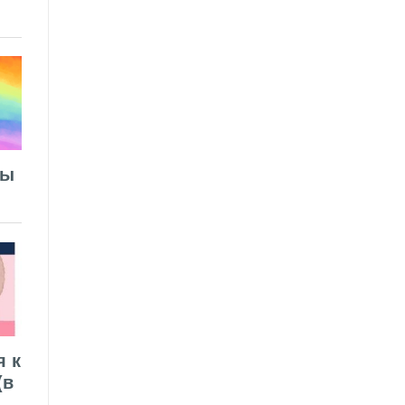
лы
я к
(в