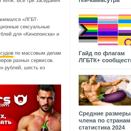
гей-камасутра
 Wink. Все три заседания
анимался «ЛГБТ-
иционные сексуальные
блей для «Кинопоиска» и
Гайд по флагам
 судов
по массовым делам
ЛГБТК+ сообщест
еров разных сервисов.
н рублей, шесть из
Средние размеры
члена по странам
статистика 2024