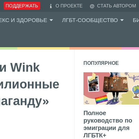
ПОДДЕРЖАТЬ
О ПРОЕКТЕ
СТАТЬ АВТОРОМ
ЕКС И ЗДОРОВЬЕ
ЛГБТ-СООБЩЕСТВО
Б
и Wink
ПОПУЛЯРНОЕ
илионные
аганду»
Полное
руководство по
эмиграции для
ЛГБТК+