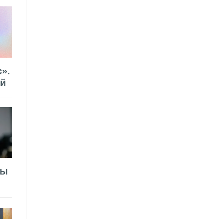
».
ей
лы