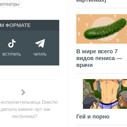
нотеатры
ОМ ФОРМАТЕ
В мире всего 7
ВСТУПИТЬ
ЧИТАТЬ
видов пениса —
врачи
-исполнительница Doechii
сделала каминг-аут как
Гей и порно
лесбиянка?