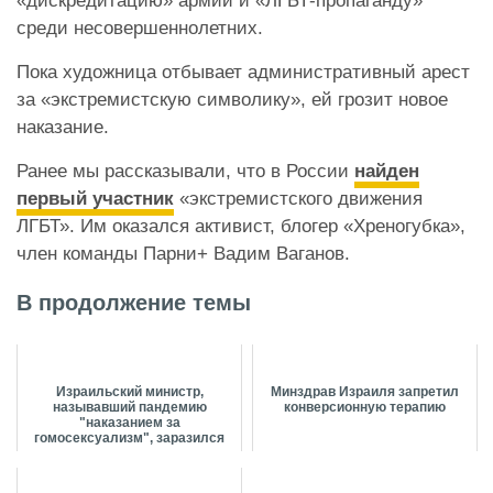
«дискредитацию» армии и «ЛГБТ-пропаганду»
среди несовершеннолетних.
Пока художница отбывает административный арест
за «экстремистскую символику», ей грозит новое
наказание.
Ранее мы рассказывали, что в России
найден
первый участник
«экстремистского движения
ЛГБТ». Им оказался активист, блогер «Хреногубка»,
член команды Парни+ Вадим Ваганов.
В продолжение темы
Израильский министр,
Минздрав Израиля запретил
называвший пандемию
конверсионную терапию
"наказанием за
гомосексуализм", заразился
COVID-19