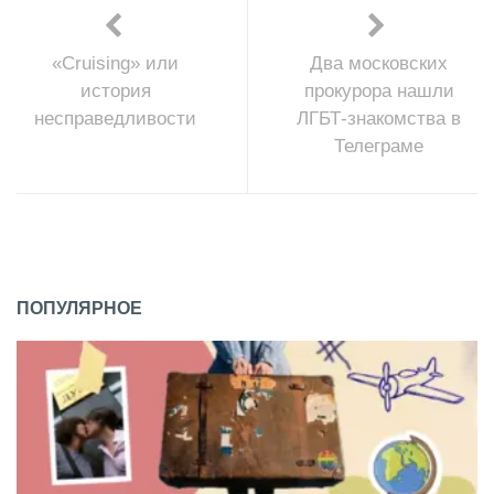
«Cruising» или
Два московских
история
прокурора нашли
несправедливости
ЛГБТ-знакомства в
Телеграме
ПОПУЛЯРНОЕ