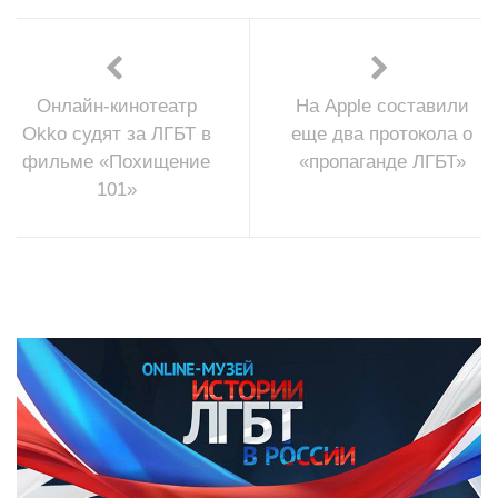
Онлайн-кинотеатр
На Apple составили
Okko судят за ЛГБТ в
еще два протокола о
фильме «Похищение
«пропаганде ЛГБТ»
101»