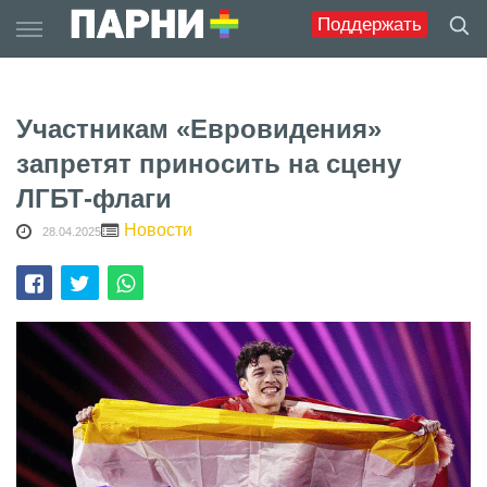
Skip
Поддержать
to
content
Участникам «Евровидения»
запретят приносить на сцену
ЛГБТ-флаги
Новости
28.04.2025