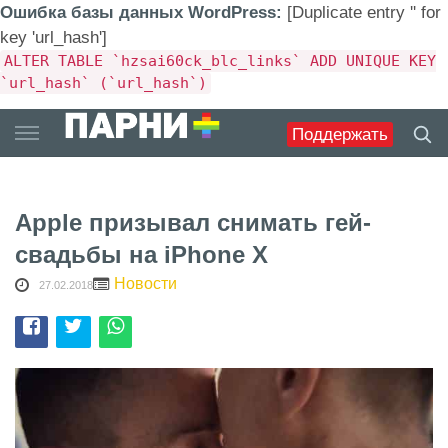
Ошибка базы данных WordPress:
[Duplicate entry '' for
key 'url_hash']
ALTER TABLE `hzsai60ck_blc_links` ADD UNIQUE KEY
`url_hash` (`url_hash`)
Skip
Поддержать
to
content
Apple призывал снимать гей-
свадьбы на iPhone X
Новости
27.02.2018