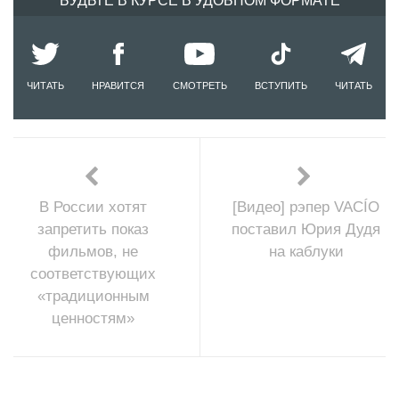
БУДЬТЕ В КУРСЕ В УДОБНОМ ФОРМАТЕ
ЧИТАТЬ
НРАВИТСЯ
СМОТРЕТЬ
ВСТУПИТЬ
ЧИТАТЬ
В России хотят
[Видео] рэпер VACÍO
запретить показ
поставил Юрия Дудя
фильмов, не
на каблуки
соответствующих
«традиционным
ценностям»