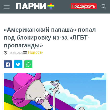
Skip
Поддержать
to
content
«Американский папаша» попал
под блокировку из-за «ЛГБТ-
пропаганды»
Новости
25.06.2025