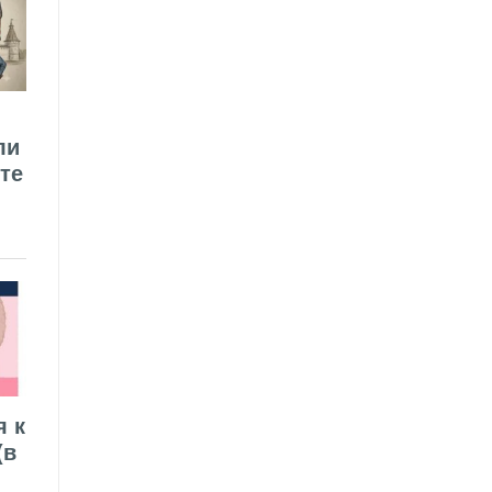
ли
те
я к
(в