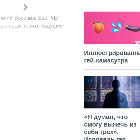
гений Воронин: Без PrEP
дно представить будущее
Иллюстрированн
гей-камасутра
«Я думал, что
смогу выжечь из
себя грех».
Исповедь гея,