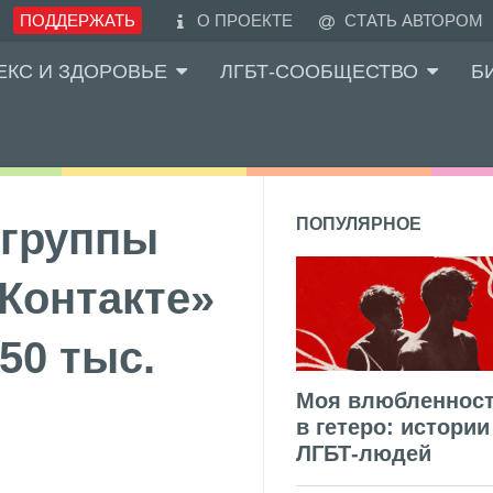
ПОДДЕРЖАТЬ
О ПРОЕКТЕ
СТАТЬ АВТОРОМ
ЕКС И ЗДОРОВЬЕ
ЛГБТ-СООБЩЕСТВО
Б
 группы
ПОПУЛЯРНОЕ
ВКонтакте»
50 тыс.
Моя влюбленнос
в гетеро: истории
ЛГБТ-людей