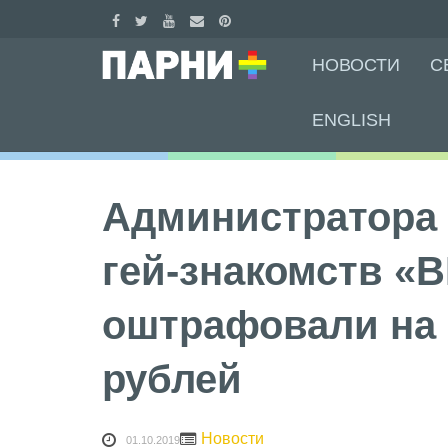
Skip
НОВОСТИ
С
to
content
ENGLISH
Администратора
гей-знакомств «
оштрафовали на 
рублей
Новости
01.10.2019