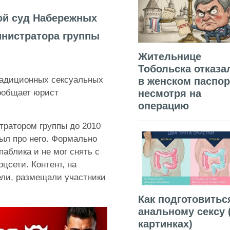
ой суд Набережных
нистратора группы
Жительнице
Тобольска отказа
радиционных сексуальных
в женском паспор
ообщает юрист
несмотря на
операцию
тратором группы до 2010
ыл про него. Формально
аблика и не мог снять с
цсети. Контент, на
ели, размещали участники
Как подготовитьс
анальному сексу 
картинках)