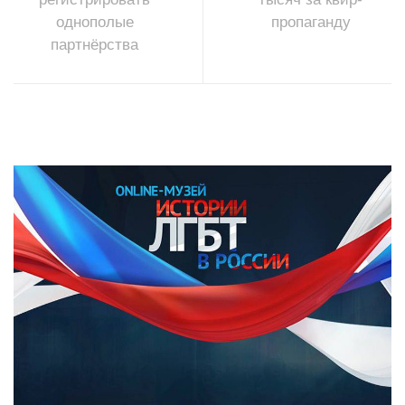
однополые
пропаганду
партнёрства