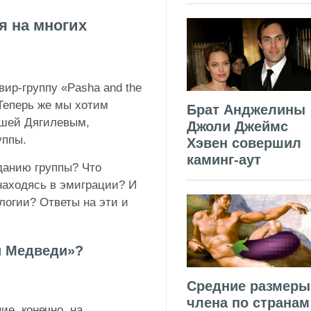
я на многих
ир-группу «Pasha and the
 Теперь же мы хотим
Брат Анджелины
ашей Дягилевым,
Джоли Джеймс
уппы.
Хэвен совершил
каминг-аут
зданию группы? Что
находясь в эмиграции? И
логии? Ответы на эти и
и Медведи»?
Средние размеры
члена по странам
ие, конечно, на