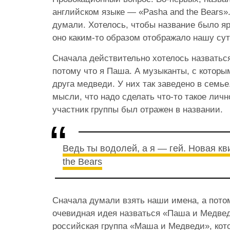
английском языке — «Pasha and the Bears»
думали. Хотелось, чтобы название было я
оно каким-то образом отображало нашу су
Сначала действительно хотелось назватьс
потому что я Паша. А музыканты, с которы
друга медведи. У них так заведено в семь
мысли, что надо сделать что-то такое лич
участник группы был отражен в названии.
Ведь ты водолей, а я — гей. Новая кв
the Bears
Сначала думали взять наши имена, а пото
очевидная идея назваться «Паша и Медведи
российская группа «Маша и Медведи», кото