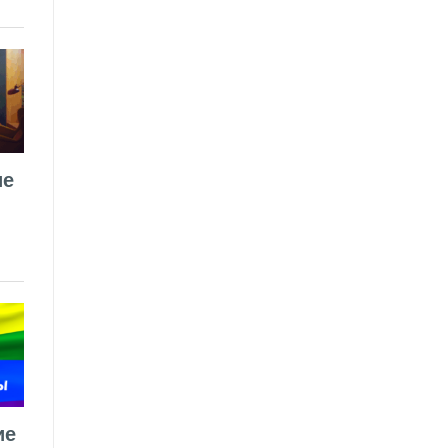
ие
ие