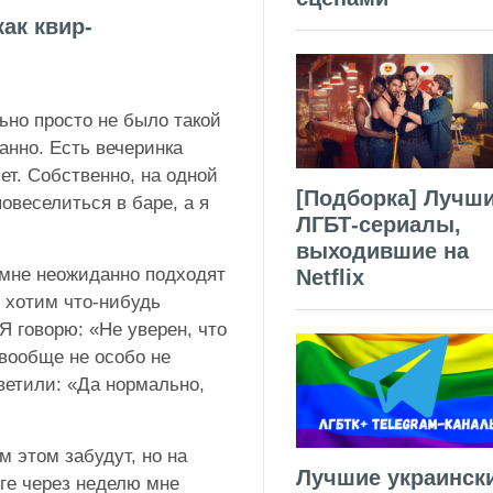
ак квир-
ьно просто не было такой
анно. Есть вечеринка
ет. Собственно, на одной
[Подборка] Лучш
овеселиться в баре, а я
ЛГБТ-сериалы,
выходившие на
 мне неожиданно подходят
Netflix
 хотим что-нибудь
Я говорю: «Не уверен, что
вообще не особо не
ветили: «Да нормально,
м этом забудут, но на
Лучшие украинск
оге через неделю мне