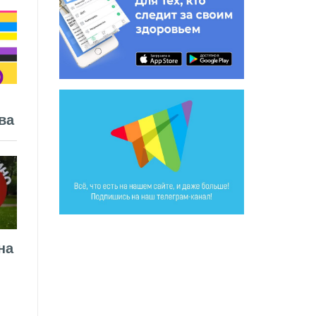
ва
на