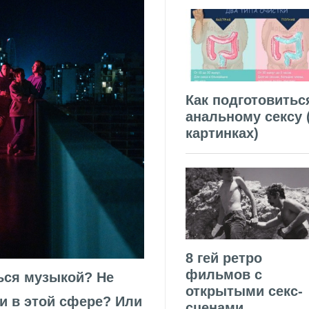
Как подготовитьс
анальному сексу 
картинках)
8 гей ретро
фильмов с
ься музыкой? Не
открытыми секс-
и в этой сфере? Или
сценами