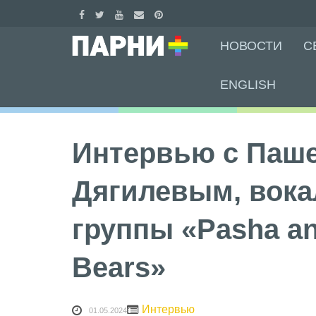
Skip
НОВОСТИ
С
to
content
ENGLISH
Интервью с Паш
Дягилевым, вок
группы «Pasha an
Bears»
Интервью
01.05.2024