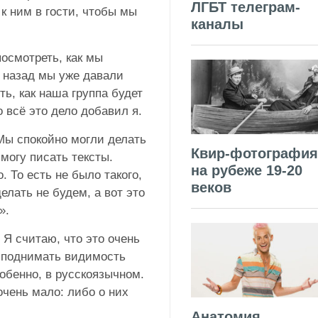
ЛГБТ телеграм-
к ним в гости, чтобы мы
каналы
осмотреть, как мы
д назад мы уже давали
ь, как наша группа будет
о всё это дело добавил я.
Мы спокойно могли делать
Квир-фотография
 могу писать тексты.
на рубеже 19-20
. То есть не было такого,
веков
елать не будем, а вот это
!».
о. Я считаю, что это очень
и поднимать видимость
собенно, в русскоязычном.
чень мало: либо о них
Анатомия