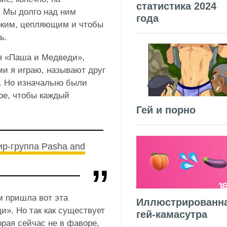
статистика 2024
. Мы долго над ним
года
рким, цепляющим и чтобы
ть.
я «Паша и Медведи»,
ми я играю, называют друг
е. Но изначально были
ное, чтобы каждый
Гей и порно
ир-группа Pasha and
м пришла вот эта
Иллюстрированн
». Но так как существует
гей-камасутра
рая сейчас не в фаворе,