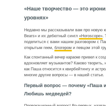
«Наше творчество — это ирони
уровнях»
Недавно мы рассказывали вам про новую кв
Bears» и их дебютный сингл
«Horoscope»
.
поделиться с вами нашим разговором с П
открытым геем,
блогером
и певцом этой гр
Как спонтанный вечер караоке привел к со
вдохновляет музыкантов? Каково творить, 
как Паша относится к квирбейтингу и астро
многие другие вопросы — в нашей статье.
Первый вопрос — почему «Паша 
Любишь медведей?
Провокационный вопрос! Во-первых, назван