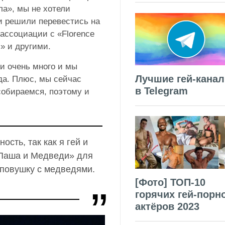
ла», мы не хотели
 и решили перевестись на
 ассоциации с «Florence
s» и другими.
и очень много и мы
Лучшие гей-кана
да. Плюс, мы сейчас
в Telegram
собираемся, поэтому и
сть, так как я гей и
«Паша и Медведи» для
пповушку с медведями.
[Фото] ТОП-10
горячих гей-порн
актёров 2023