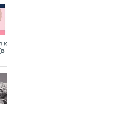
я к
(в