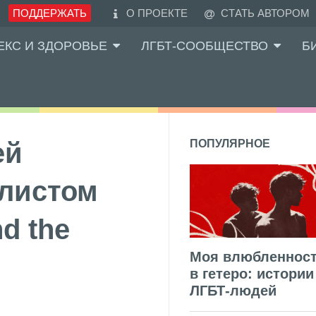
ПОДДЕРЖАТЬ
О ПРОЕКТЕ
СТАТЬ АВТОРОМ
ЕКС И ЗДОРОВЬЕ
ЛГБТ-СООБЩЕСТВО
Б
ей
ПОПУЛЯРНОЕ
алистом
d the
Моя влюбленнос
в гетеро: истории
ЛГБТ-людей