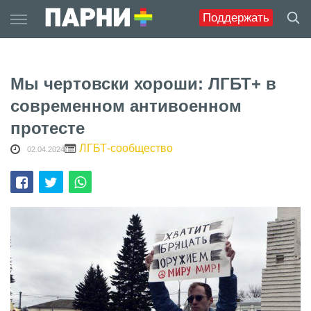
Skip
Поддержать
to
content
Мы чертовски хороши: ЛГБТ+ в
современном антивоенном
протесте
ЛГБТ-сообщество
02.04.2024