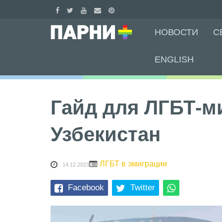
Skip
НОВОСТИ
С
to
content
ENGLISH
Гайд для ЛГБТ-м
Узбекистан
ЛГБТ в эмиграции
14.12.2023
Facebook
Twitter