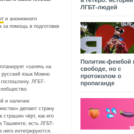
в гетеро: истории
ЛГБТ-людей
rt
и анонимного
 за помощь в подготовке
Политик-фембой 
 планирует «залечь на
свободе, но с
н русский язык Можно
протоколом о
 госпошлину. ЛГБТ-
пропаганде
сообщество.
ей и наличие
ожество» делают страну
 страшен чёрт, как его
в Ташкенте, есть ЛГБТ-
в него интегрируются.