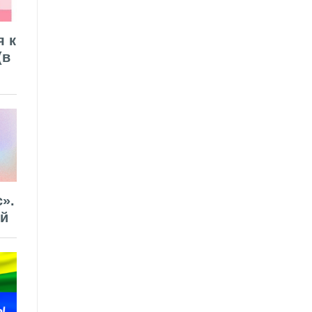
я к
(в
».
ей