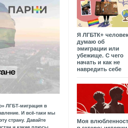
Я ЛГБТК+ человек
думаю об
эмиграции или
убежище. С чего
начать и как не
навредить себе
во» ЛГБТ-миграция в
авление. И всё-таки мы
ту страну. Давайте
Моя влюбленнос
истан и какие плюсы