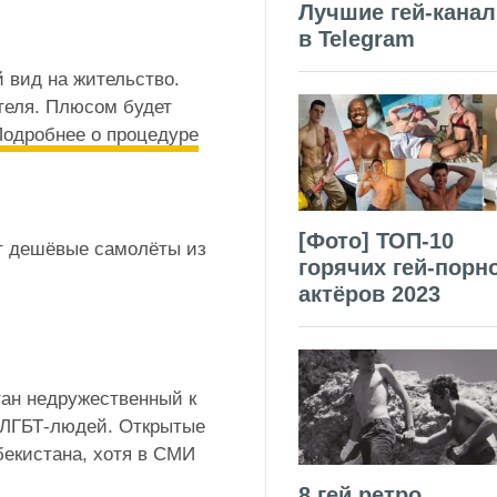
Лучшие гей-кана
в Telegram
 вид на жительство.
теля. Плюсом будет
одробнее о процедуре
[Фото] ТОП-10
т дешёвые самолёты из
горячих гей-порн
актёров 2023
ан недружественный к
я ЛГБТ-людей. Открытые
бекистана, хотя в СМИ
8 гей ретро