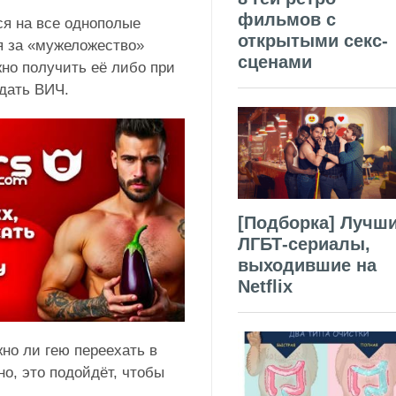
фильмов с
ся на все однополые
открытыми секс-
я за «мужеложество»
сценами
но получить её либо при
едать ВИЧ.
[Подборка] Лучш
ЛГБТ-сериалы,
выходившие на
Netflix
жно ли гею переехать в
но, это подойдёт, чтобы