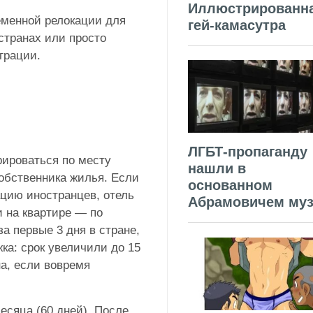
Иллюстрированн
еменной релокации для
гей-камасутра
 странах или просто
грации.
ЛГБТ-пропаганду
рироваться по месту
нашли в
собственника жилья. Если
основанном
ацию иностранцев, отель
Абрамовичем муз
и на квартире — по
а первые 3 дня в стране,
ка: срок увеличили до 15
на, если вовремя
есяца (60 дней). После