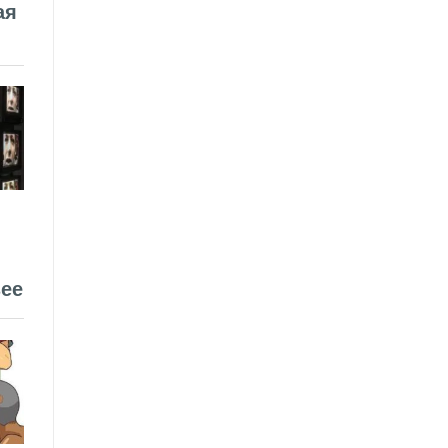
ая
ее