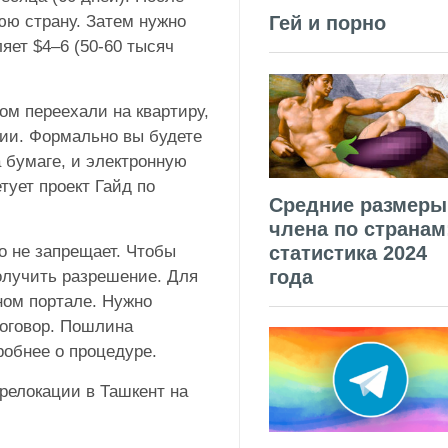
юю страну. Затем нужно
Гей и порно
яет $4–6 (50-60 тысяч
ом переехали на квартиру,
ции. Формально вы будете
а бумаге, и электронную
тует проект Гайд по
Средние размеры
члена по странам
о не запрещает. Чтобы
статистика 2024
года
олучить разрешение. Для
ном портале. Нужно
оговор. Пошлина
робнее о процедуре.
релокации в Ташкент на