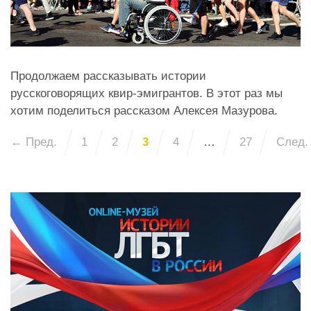
Продолжаем рассказывать истории
русскоговорящих квир-эмигрантов. В этот раз мы
хотим поделиться рассказом Алексея Мазурова.
← Пред.
1
2
3
4
…
27
След.