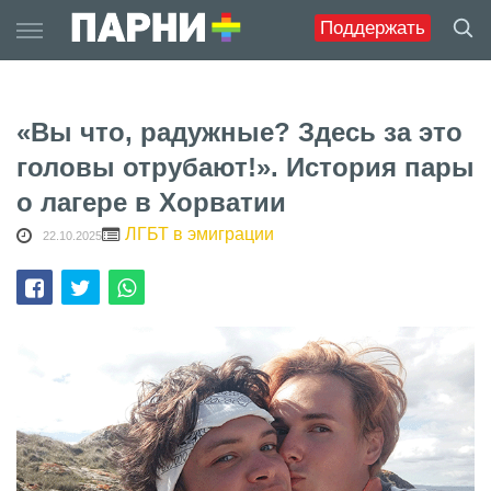
Skip
Поддержать
to
content
«Вы что, радужные? Здесь за это
головы отрубают!». История пары
о лагере в Хорватии
ЛГБТ в эмиграции
22.10.2025