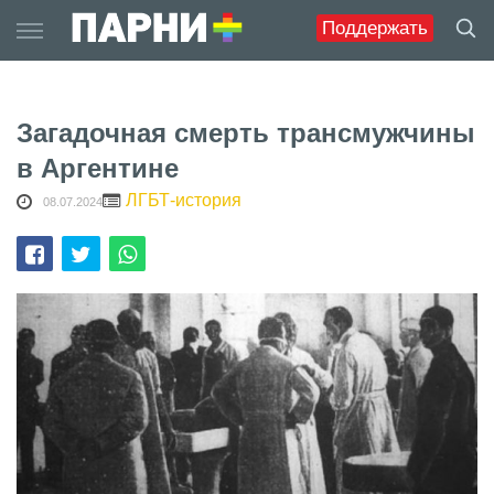
Skip
Поддержать
to
content
Загадочная смерть трансмужчины
в Аргентине
ЛГБТ-история
08.07.2024