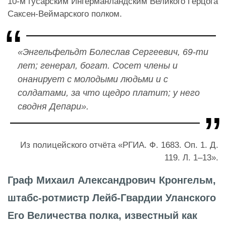
10-м гусарским Ингерманландским Великого Герцога
Саксен-Веймарского полком.
«Энгельфельдт Болеслав Сергеевич, 69-ти
лет; генерал, богат. Сосет члены и
онанирует с молодыми людьми и с
солдатами, за что щедро платит; у него
сводня Депари».
Из полицейского отчёта «РГИА. Ф. 1683. Оп. 1. Д.
119. Л. 1–13».
Граф Михаил Александрович Кронгельм,
штабс-ротмистр Лейб-Гвардии Уланского
Его Величества полка, известный как