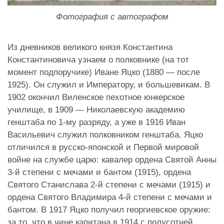
Фотография с автографом
Из дневников великого князя Константина
Константиновича узнаем о полковнике (на тот
момент подпоручике) Иване Яцко (1880 — после
1925). Он служил и Императору, и большевикам. В
1902 окончил Виленское пехотное юнкерское
училище, в 1909 — Николаевскую академию
генштаба по 1-му разряду, а уже в 1916 Иван
Васильевич служил полковником генштаба. Яцко
отличился в русско-японской и Первой мировой
войне на службе царю: кавалер ордена Святой Анны
3-й степени с мечами и бантом (1915), ордена
Святого Станислава 2-й степени с мечами (1915) и
ордена Святого Владимира 4-й степени с мечами и
бантом. В 1917 Яцко получил георгиевское оружие:
за то, что в чине капитана в 1914 с полусотней