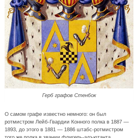
Герб графов Стенбок
О самом графе известно немного: он был
ротмистром Лейб-Гвардии Конного полка в 1887 —
1893, до этого в 1881 — 1886 штабс-ротмистром
того же полка в звании флигель-адъютанта.