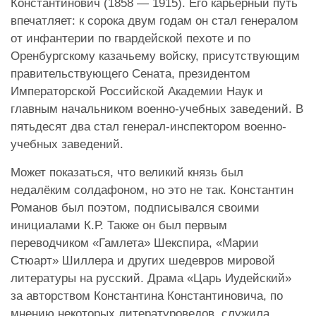
Константинович (1858 — 1915). Его карьерный путь
впечатляет: к сорока двум годам он стал генералом
от инфантерии по гвардейской пехоте и по
Оренбургскому казачьему войску, присутствующим
правительствующего Сената, президентом
Императорской Российской Академии Наук и
главным начальником военно-учебных заведений. В
пятьдесят два стал генерал-инспектором военно-
учебных заведений.
Может показаться, что великий князь был
недалёким солдафоном, но это не так. Константин
Романов был поэтом, подписывался своими
инициалами К.Р. Также он был первым
переводчиком «Гамлета» Шекспира, «Марии
Стюарт» Шиллера и других шедевров мировой
литературы на русский. Драма «Царь Иудейский»
за авторством Константина Константиновича, по
мнению некоторых литературоведов, служила