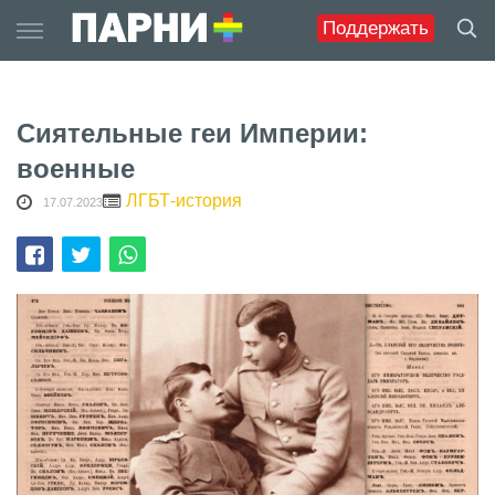
Skip
Поддержать
to
content
Сиятельные геи Империи:
военные
ЛГБТ-история
17.07.2023