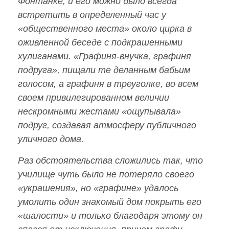
Фонтанке, и его можно было всегда
встретить в определенный час у
«общественного места» около цирка в
оживленной беседе с подкрашенными
хулиганами. «Графиня-внучка, графиня
подруга», пищали те деланным бабьим
голосом, а графиня в треуголке, во всем
своем привилегированном величии
нескромными жестами «ощупывала»
подруг, создавая атмосферу публичного
уличного дома.
Раз обстоятельства сложились так, что
училище чуть было не потеряло своего
«украшения», но «графине» удалось
умолить один знакомый дом покрыть его
«шалости» и только благодаря этому он