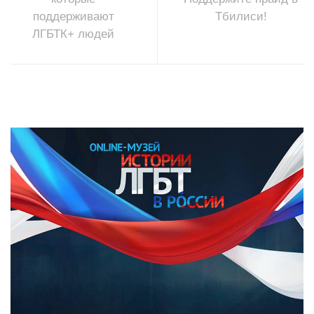
поддерживают
Тбилиси!
ЛГБТК+ людей