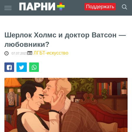
Skip
Поддержать
to
content
Шерлок Холмс и доктор Ватсон —
любовники?
ЛГБТ-искусство
07.07.2023