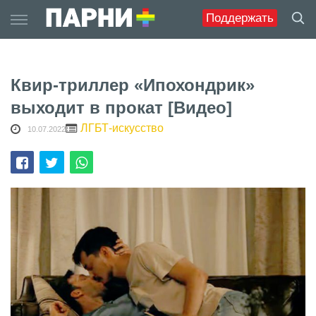
Skip
Поддержать
to
content
Квир-триллер «Ипохондрик»
выходит в прокат [Видео]
ЛГБТ-искусство
10.07.2022