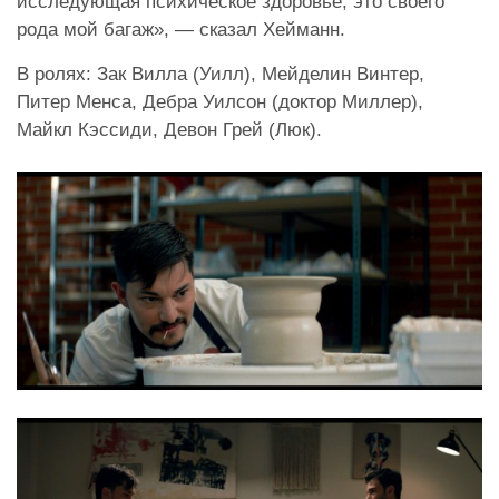
исследующая психическое здоровье, это своего
рода мой багаж», — сказал Хейманн.
В ролях: Зак Вилла (Уилл), Мейделин Винтер,
Питер Менса, Дебра Уилсон (доктор Миллер),
Майкл Кэссиди, Девон Грей (Люк).