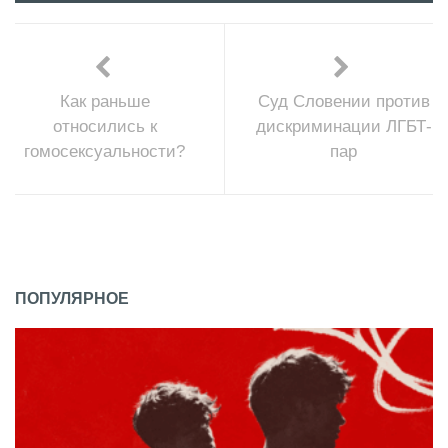
Как раньше
Суд Словении против
относились к
дискриминации ЛГБТ-
гомосексуальности?
пар
ПОПУЛЯРНОЕ