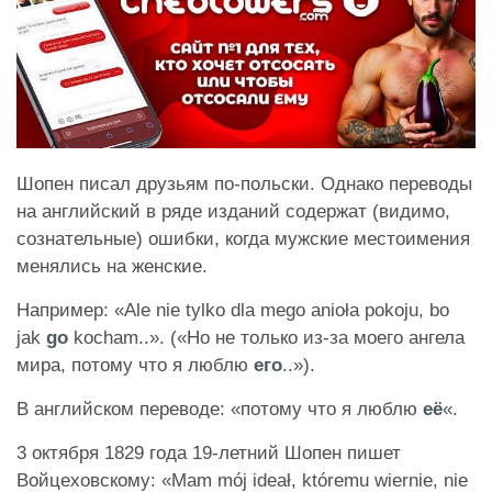
Шопен писал друзьям по-польски. Однако переводы
на английский в ряде изданий содержат (видимо,
сознательные) ошибки, когда мужские местоимения
менялись на женские.
Например: «Ale nie tylko dla mego anioła pokoju, bo
jak
go
kocham..». («Но не только из-за моего ангела
мира, потому что я люблю
его
..»).
В английском переводе: «потому что я люблю
её
«.
3 октября 1829 года 19-летний Шопен пишет
Войцеховскому: «Mam mój ideał, któremu wiernie, nie