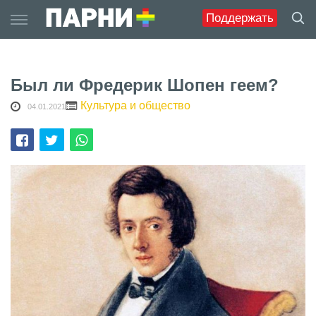
Skip
Поддержать
to
content
Был ли Фредерик Шопен геем?
Культура и общество
04.01.2021