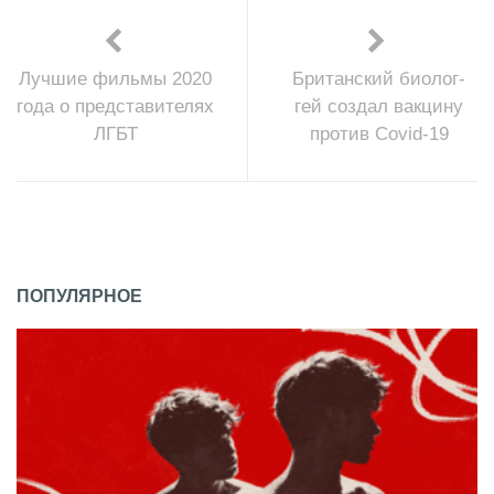
Лучшие фильмы 2020
Британский биолог-
года о представителях
гей создал вакцину
ЛГБТ
против Covid-19
ПОПУЛЯРНОЕ