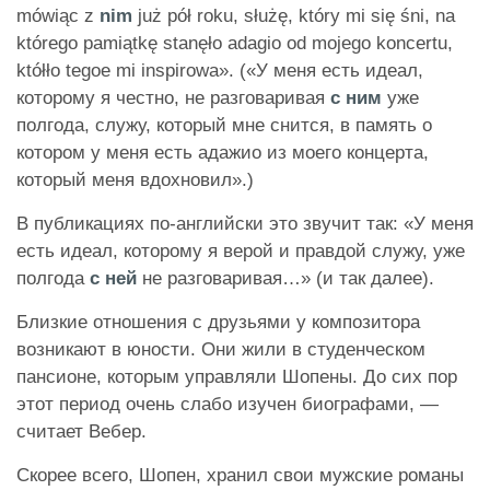
mówiąc z
nim
już pół roku, służę, który mi się śni, na
którego pamiątkę stanęło adagio od mojego koncertu,
któłło tegoe mi inspirowa». («У меня есть идеал,
которому я честно, не разговаривая
с ним
уже
полгода, служу, который мне снится, в память о
котором у меня есть адажио из моего концерта,
который меня вдохновил».)
В публикациях по-английски это звучит так: «У меня
есть идеал, которому я верой и правдой служу, уже
полгода
с ней
не разговаривая…» (и так далее).
Близкие отношения с друзьями у композитора
возникают в юности. Они жили в студенческом
пансионе, которым управляли Шопены. До сих пор
этот период очень слабо изучен биографами, —
считает Вебер.
Скорее всего, Шопен, хранил свои мужские романы