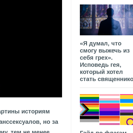
«Я думал, что
смогу выжечь из
себя грех».
Исповедь гея,
который хотел
стать священник
артины историям
анссексуалов, но за
у, тем не менее,