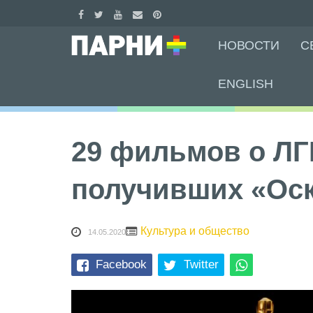
Skip
НОВОСТИ
С
to
content
ENGLISH
29 фильмов о ЛГ
получивших «Ос
Культура и общество
14.05.2020
Facebook
Twitter