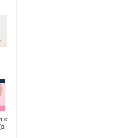
я к
(в