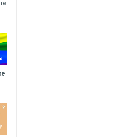
те
ие