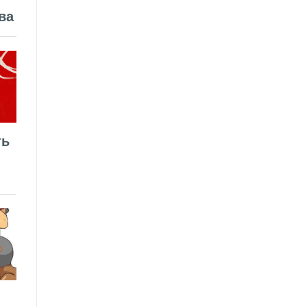
ва
ть