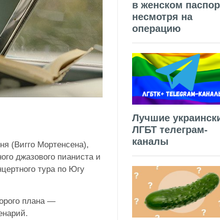
в женском паспор
несмотря на
операцию
Лучшие украинск
ЛГБТ телеграм-
каналы
ня (Вигго Мортенсена),
ого джазового пианиста и
нцертного тура по Югу
орого плана —
енарий.