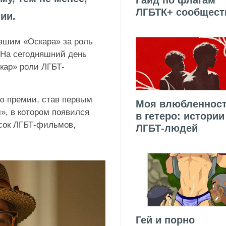
Гайд по флагам
ЛГБТК+ сообщест
ии.
вшим «Оскара» за роль
 На сегодняшний день
кар» роли ЛГБТ-
ию премии, став первым
Моя влюбленнос
, в котором появился
в гетеро: истории
исок ЛГБТ-фильмов,
ЛГБТ-людей
Гей и порно