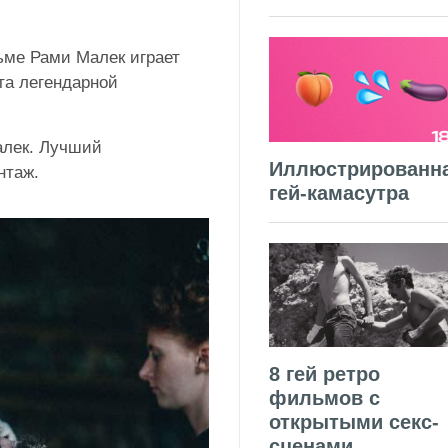
ме Рами Малек играет
та легендарной
лек. Лучший
Иллюстрированн
нтаж.
гей-камасутра
8 гей ретро
фильмов с
открытыми секс-
сценами