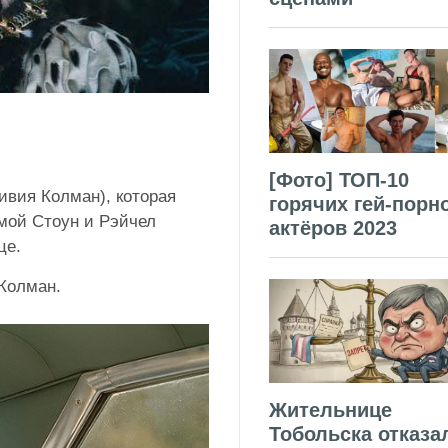
[Фото] ТОП-10
вия Колман), которая
горячих гей-порн
мой Стоун и Рэйчел
актёров 2023
це.
Колман.
Жительнице
Тобольска отказа