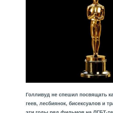
Голливуд не спешил посвящать к
геев, лесбиянок, бисексуалов и тр
эти годы ряд фильмов на ЛГБТ-тем